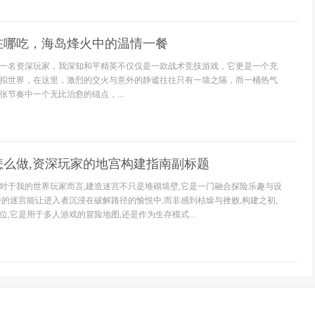
在哪吃，海岛烽火中的温情一餐
一名资深玩家，我深知和平精英不仅仅是一款战术竞技游戏，它更是一个充
拟世界，在这里，激烈的交火与意外的静谧往往只有一墙之隔，而一桶热气
节奏中一个无比治愈的锚点，...
怎么做,资深玩家的地宫构建指南副标题
对于我的世界玩家而言,建造迷宫不只是堆砌墙壁,它是一门融合探险乐趣与设
秀的迷宫能让进入者沉浸在破解路径的愉悦中,而非感到枯燥与挫败,构建之初,
,它是用于多人游戏的冒险地图,还是作为生存模式...