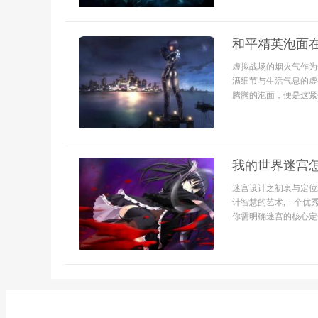
和平精英泡面
虚拟战场的烟火气作为
满细节与生活气息的虚
腾腾的泡面，便是这紧张
我的世界迷宫
迷宫设计之初衷与定位
计智慧的艺术,一个优
你需明确迷宫的核心定位