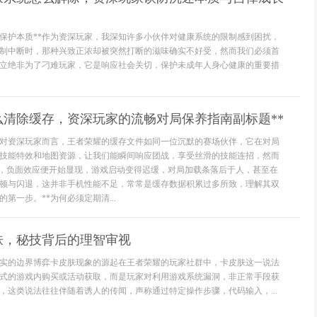
解保护本质**作为资深玩家，我深知许多小伙伴对健康系统的限制感到困扰，
制中断时，那种兴致正浓却被突然打断的滋味确实不好受，然而我们必须首
立绝非为了刁难玩家，它是响应社会关切，保护未成年人身心健康的重要措
么清除缓存，资深玩家的流畅对局保养指南副标题**
**对资深玩家而言，王者荣耀的缓存文件如同一位沉默的赛场伙伴，它在对局
技能特效和地图资源，让我们能瞬间响应团战，享受丝滑的技能连招，然而
”，负面效应便开始显现，游戏启动变得迟缓，对局加载条落后于人，甚至在
顿与闪退，这并非手机性能不足，常常是缓存数据积累过多所致，理解其双
第一步。**为何必须定期清...
肤，秘技背后的理智审视
实的边界博弈卡皮肤现象的源起在王者荣耀的玩家社群中，卡皮肤这一说法
式的游戏内购买或活动获取，而是玩家对利用游戏系统漏洞，非正常手段获
，这类说法往往伴随着诱人的传闻，声称通过特定操作步骤，代码输入，...