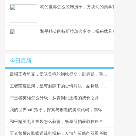
我的世界怎么装饰房子，方块间的美学艺术
和平精英的特斯拉怎么变身，揭秘载具皮肤实战奥
今日最新
最强王者坦克，团队灵魂的钢铁壁垒，副标题，重装战士的荣耀与智慧
王者荣耀星河，星穹裂隙下的史诗对决，副标题，当群星闪耀王者峡谷
**王者英雄怎么升级，从青铜到王者的成长之路，副标题，资深玩家的深度解析与实战心得**
我的世界buff指令，探索与创造的魔法代码，副标题，资深玩家的指令进阶指南
和平精英电音福袋怎么获得，畅享节拍获取攻略全解析
王者荣耀皮肤赠送规则揭秘，友情与策略的双重考验