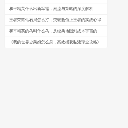
和平精英什么出新军需，潮流与策略的深度解析
王者荣耀钻石局怎么打，突破瓶颈上王者的实战心得
和平精英的岛叫什么岛，从经典地图到战术宇宙的副标题
《我的世界史莱姆怎么刷，高效捕获黏液球全攻略》