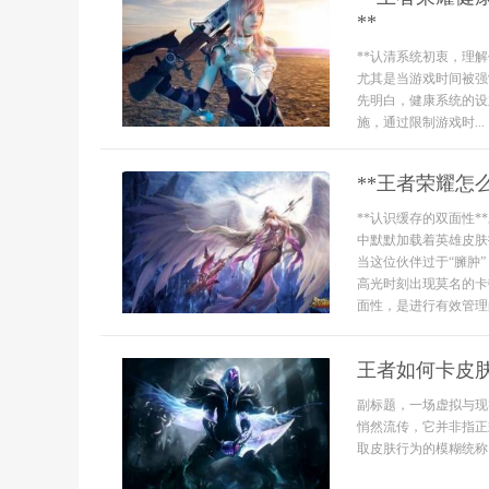
**
**认清系统初衷，理
尤其是当游戏时间被强
先明白，健康系统的设
施，通过限制游戏时...
**王者荣耀怎
**认识缓存的双面性
中默默加载着英雄皮肤
当这位伙伴过于“臃肿
高光时刻出现莫名的卡
面性，是进行有效管理的
王者如何卡皮
副标题，一场虚拟与现
悄然流传，它并非指正
取皮肤行为的模糊统称