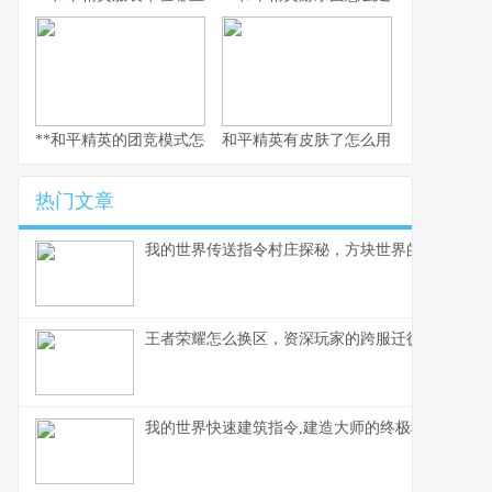
**和平精英的团竞模式怎么换枪，副标题为短兵相接的武器博弈智慧
和平精英有皮肤了怎么用，从仓库到战
热门文章
我的世界传送指令村庄探秘，方块世界的瞬间移动
王者荣耀怎么换区，资深玩家的跨服迁徙指南，副
我的世界快速建筑指令,建造大师的终极秘诀,副标题