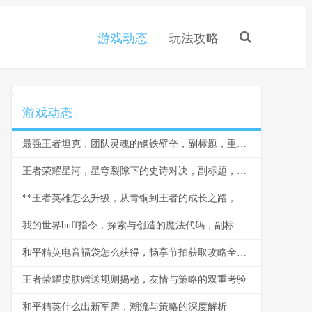
游戏动态
玩法攻略
.
游戏动态
最强王者坦克，团队灵魂的钢铁壁垒，副标题，重装战士的荣耀与智慧
王者荣耀星河，星穹裂隙下的史诗对决，副标题，当群星闪耀王者峡谷
**王者英雄怎么升级，从青铜到王者的成长之路，副标题，资深玩家的深度解析与实战心得**
我的世界buff指令，探索与创造的魔法代码，副标题，资深玩家的指令进阶指南
和平精英电音福袋怎么获得，畅享节拍获取攻略全解析
王者荣耀皮肤赠送规则揭秘，友情与策略的双重考验
和平精英什么出新军需，潮流与策略的深度解析