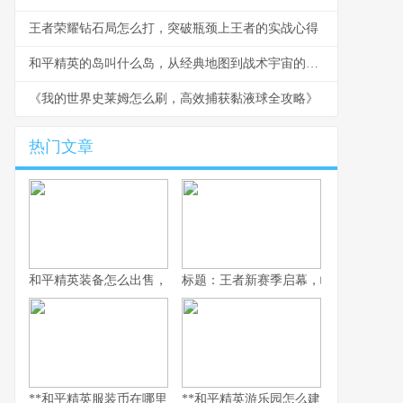
王者荣耀钻石局怎么打，突破瓶颈上王者的实战心得
和平精英的岛叫什么岛，从经典地图到战术宇宙的副标题
《我的世界史莱姆怎么刷，高效捕获黏液球全攻略》
热门文章
和平精英装备怎么出售，资深玩家的交易谋略副标题，虚拟战场的
标题：王者新赛季启幕，峡谷变革与玩
**和平精英服装币在哪里用，老兵的时尚购物指南，副标题，揭秘虚
**和平精英游乐园怎么建：从虚拟战场