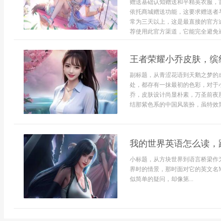
赠送基础认知赠送和平精英衣服，
依托商城赠送功能，这要求赠送者
常为三天以上，这是最直接的官方
荐使用此官方渠道，它能完全避免诈骗
王者荣耀小乔皮肤，缤
副标题，从青涩花语到天鹅之梦的
处，都存有一抹最初的色彩，对于小
乔，皮肤设计尚显朴素，万圣前夜
结那紫色系的中国风装扮，虽特效简
我的世界英语怎么读，
小标题，从方块世界到语言桥梁作
界时的情景，那时面对它的英文名Mi
似简单的疑问，却像第...