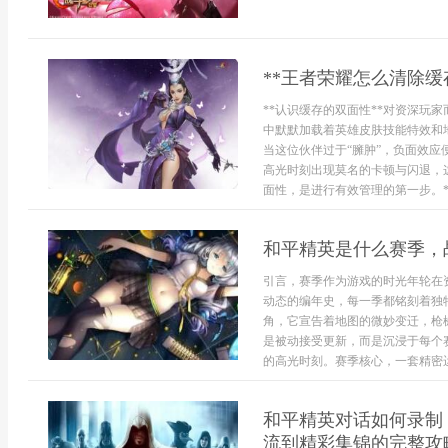
**王者荣耀怎么清除
**认识缓存的双面性**对资深玩
中默默加载着英雄皮肤技能特效和
当这位伙伴过于“臃肿”，负面效
高光时刻出现莫名的卡顿与闪退，
面性，是进行有效管理的第一步。**
和平精英是什么赛季，
引言，赛季作为游戏的时光年轮在
动态的编年史，每一季都铭刻着独
角，它宣告着地图的微妙变迁，枪
是被动接受更新，而是沉浸于每个
的高光时刻。赛季核心，一套精密运转
和平精英对话如何录制
流到精彩集锦的完整攻