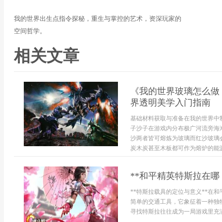
我的世界出生点指令探秘，重生与掌控的艺术，资深玩家的
空间哲学。
相关文章
《我的世界玻璃怎么做
界透明美学入门指南
基础材料获取与准备在我的世界中
子沙子在游戏内分布极广河流旁海
沙两者皆可熔炼为玻璃而红沙玻璃
炭木炭甚至木板都可作为熔炉的能源
**和平精英特斯拉在哪
**特斯拉载具的定位与意义**在
简单的交通工具，它象征着一种独
寻找特斯拉往往成为一局游戏里充满