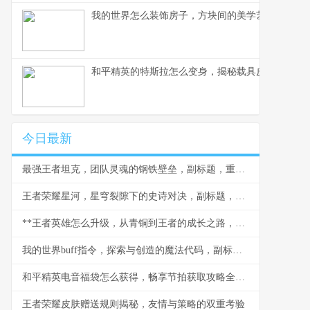
我的世界怎么装饰房子，方块间的美学艺术
和平精英的特斯拉怎么变身，揭秘载具皮肤实战奥
今日最新
最强王者坦克，团队灵魂的钢铁壁垒，副标题，重装战士的荣耀与智慧
王者荣耀星河，星穹裂隙下的史诗对决，副标题，当群星闪耀王者峡谷
**王者英雄怎么升级，从青铜到王者的成长之路，副标题，资深玩家的深度解析与实战心得**
我的世界buff指令，探索与创造的魔法代码，副标题，资深玩家的指令进阶指南
和平精英电音福袋怎么获得，畅享节拍获取攻略全解析
王者荣耀皮肤赠送规则揭秘，友情与策略的双重考验