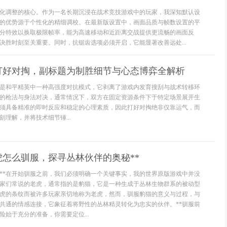
化调整的核心。作为一名长期沉浸在战术竞技游戏中的玩家，我深知默认设
的优势源于个性化的精细调校。在最新版设置中，画面品质与帧数设置的平
分特效以换取极限帧率，能为高速移动和近距离交战提供更流畅的画面反
决胜时刻至关重要。同时，抗锯齿选项必须开启，它能显著改善远处...
打好对掏，副标题为制胜细节与心态博弈全解析
是和平精英中一种高强度对抗模式，它剥离了游戏内发育搜刮与战术转移环
的枪法与身法对决，通常情况下，双方在固定资源条件下于特定场景展开生
须具备精准的即时反应和稳定的心理素质，因此打好对掏绝非仅靠运气，而
理解，并将技术细节锤...
虎怎么驯服，探寻丛林伙伴的奥秘**
定**在开始驯服之前，我们必须明确一个关键事实，我的世界原版游戏中并没
家们常说的老虎，通常指的是豹猫，它是一种生成于丛林生物群系的被动型
虎的条纹而被许多玩家亲切地称为老虎，然而，驯服豹猫的意义与过程，与
共通的情感连接，它象征着将野性的丛林精灵转化为忠实的伙伴。**驯服前
险始于充分的准备，你需要定位...