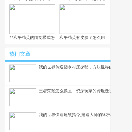
**和平精英的团竞模式怎么换枪，副标题为短兵相接的武器博弈智慧
和平精英有皮肤了怎么用，从仓库到战
热门文章
我的世界传送指令村庄探秘，方块世界的瞬间移动
王者荣耀怎么换区，资深玩家的跨服迁徙指南，副
我的世界快速建筑指令,建造大师的终极秘诀,副标题