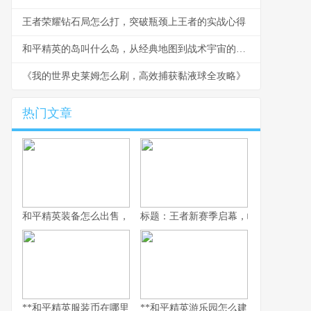
王者荣耀钻石局怎么打，突破瓶颈上王者的实战心得
和平精英的岛叫什么岛，从经典地图到战术宇宙的副标题
《我的世界史莱姆怎么刷，高效捕获黏液球全攻略》
热门文章
和平精英装备怎么出售，资深玩家的交易谋略副标题，虚拟战场的
标题：王者新赛季启幕，峡谷变革与玩
**和平精英服装币在哪里用，老兵的时尚购物指南，副标题，揭秘虚
**和平精英游乐园怎么建：从虚拟战场