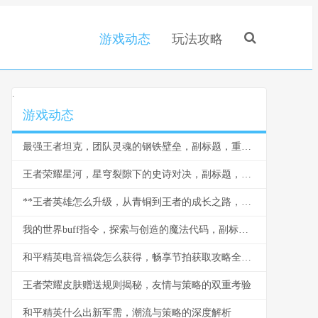
游戏动态
玩法攻略
.
游戏动态
最强王者坦克，团队灵魂的钢铁壁垒，副标题，重装战士的荣耀与智慧
王者荣耀星河，星穹裂隙下的史诗对决，副标题，当群星闪耀王者峡谷
**王者英雄怎么升级，从青铜到王者的成长之路，副标题，资深玩家的深度解析与实战心得**
我的世界buff指令，探索与创造的魔法代码，副标题，资深玩家的指令进阶指南
和平精英电音福袋怎么获得，畅享节拍获取攻略全解析
王者荣耀皮肤赠送规则揭秘，友情与策略的双重考验
和平精英什么出新军需，潮流与策略的深度解析