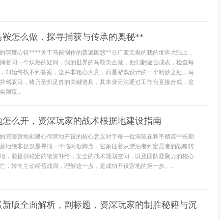
马鞍怎么做，探寻捕获与传承的奥秘**
的深度心得****关于马鞍制作的普遍困惑**在广袤无垠的我的世界大陆上，
揣着同一个炽热的疑问，我的世界的马鞍怎么做，他们翻遍合成表，检查每
，却始终找不到答案，这并非粗心大意，而是游戏设计的一个精妙之处，马
并驾驭马，猪乃至炽足兽的关键道具，其本身无法通过工作台直接合成，这
则蕴...
地怎么开，资深玩家的战术根据地建设指南
的完整营地创建心得营地开设的核心意义对于每一位渴望在和平精英中长期
营地绝非仅仅是寻找一个临时歇脚点，它象征着从漂泊者到定居者的战略转
地，能提供稳定的物资补给，安全的战术规划空间，以及团队凝聚力的核心
亡，转向主动经营战局，理解这一点，是成功开设营地的第一步。...
最新版全面解析，副标题，资深玩家的制胜秘籍与沉