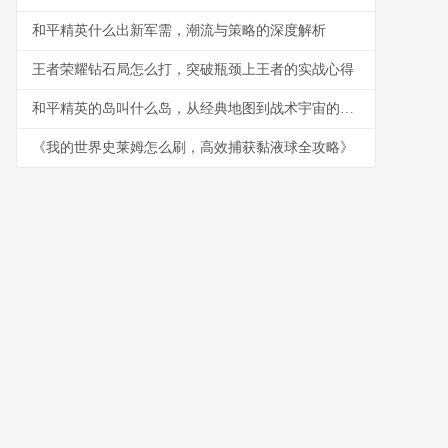
和平精英什么出新军需，潮流与策略的深度解析
王者荣耀钻石局怎么打，突破瓶颈上王者的实战心得
和平精英的岛叫什么岛，从经典地图到战术宇宙的副标题
《我的世界史莱姆怎么刷，高效捕获黏液球全攻略》