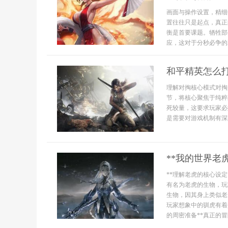
画面与操作设置，精细
置往往只是起点，真正
衡是首要课题。牺牲部
应，这对于分秒必争的
和平精英怎么
理解对掏核心模式对掏
节，将核心聚焦于纯粹
死较量，这要求玩家必
是需要对游戏机制有深刻
**我的世界老
**理解老虎的核心设
有名为老虎的生物，玩
生物，因其身上类似老
玩家想象中的驯虎有着
的周密准备**真正的冒