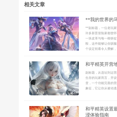
相关文章
**我的世界的
**副标题，一位老玩家
许多新晋冒险家都曾怀
一块皮革与每一根铁锭
鞍，这件能够让你驯服
个设定初看令人费解，实
和平精英开营
副标题，从选址到运营
生存的玩家而言，开设
变，一个功能完善的营
象征，它让你从被动逃
和平精英设置
浸体验指南