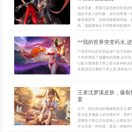
战术启蒙，莽撞与反思的交织初次
他给许多人的印象，或许还带着一
极具观赏性，却也伴随着高风险，
而，顶级赛场从不同情单纯的勇武
纯粹依靠反应和枪法的时代正在过去，
**我的世界突变药水,
**突变药水的本质起源**在方块
个世界增添了颠覆性的变数,这并非
心配方围绕着下界之星与多种药水展
含着混沌力量的下界之星,再将其与笨
王者沈梦溪皮肤，爆裂
宴
引子，指尖跃动的爆破精灵在王者
是为这灵魂披上的华美外衣，我作
想聚焦于那位总在战场上点燃欢乐
不仅仅是一件外观，更是一种操作体