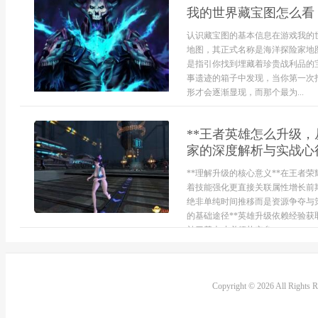
我的世界藏宝图怎么看
认识藏宝图的基本信息在游戏我的
地图，其正式名称是海洋探险家地
是指引你找到埋藏着珍贵战利品的
事遗迹的箱子中发现，当你第一次
形才会逐渐显现，而那个最为...
**王者英雄怎么升级
家的深度解析与实战心得
**理解升级的核心意义**在王者
着技能强化更直接关联属性增长前
绝非单纯时间推移而是资源争夺与
的基础途径**英雄升级依赖经验
补刀基本功必须扎实参...
Copyright © 2026 All Rights