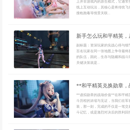
上并非游戏内的原生模式，它通常
线上互动玩法，其核心是将传统飞
搜枪跑毒等情景关联...
新手怎么玩和平精英，
副标题：资深玩家的实战心得与细
百名玩家在同一张地图上争夺最终
的队伍，因此，生存与隐藏和战斗
关键决策就是...
**和平精英兑换勋章，
**虚拟勋章的战场价值**在和平
斗历程的浓缩与见证，当我们在军
装，那一刻，完成的不仅是一笔交
斗记忆，或是激烈对决后的胜利回报