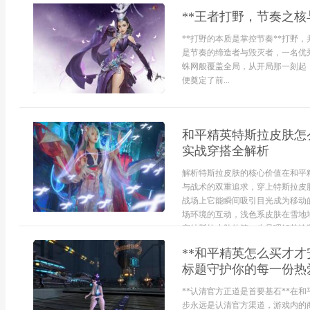
**王者打野，节奏之核
**打野的本质是掌控节奏**打野
是节奏的缔造者与毁灭者，一名优
蛛网般覆盖全局，从开局那一刻起
便奠定了前...
和平精英特斯拉皮肤怎
实战穿搭全解析
解析特斯拉皮肤的核心价值在和平
与战术的双重追求，穿上特斯拉皮
战场上它能瞬间吸引目光成为移动
场环境的互动，浅色系皮肤在雪地
穿特斯拉皮肤的第一步是理解其涂装颜
**和平精英怎么买才
标题守护你的每一份热
**认清官方正道是首要基石**在
步永远是认清官方渠道，游戏内的