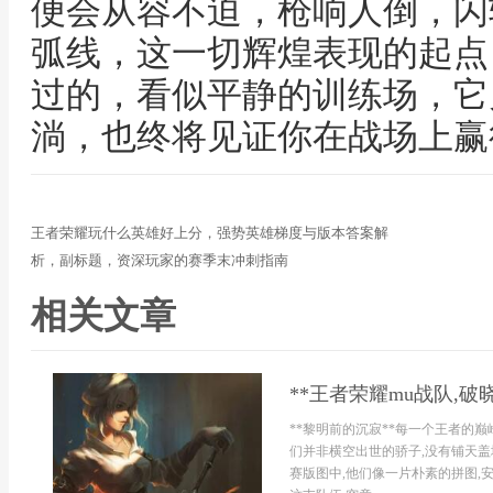
便会从容不迫，枪响人倒，闪
弧线，这一切辉煌表现的起点
过的，看似平静的训练场，它
淌，也终将见证你在战场上赢
王者荣耀玩什么英雄好上分，强势英雄梯度与版本答案解
析，副标题，资深玩家的赛季末冲刺指南
相关文章
**王者荣耀mu战队,破
**黎明前的沉寂**每一个王者的巅
们并非横空出世的骄子,没有铺天盖
赛版图中,他们像一片朴素的拼图,