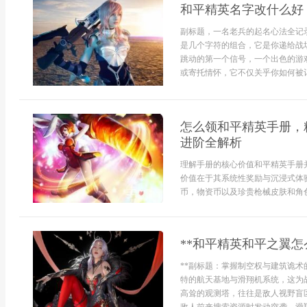
和平精英名字改什么好
副标题，一名老兵的起名心法全记
是几个字符的组合，它是你递给战
跳动的第一个信号，一个出色的游
或寄托情怀，它不仅关乎你如何被记
怎么领和平精英手册，
进阶全解析
理解手册的核心价值和平精英手册
价值在于其系统性奖励与沉浸式体
币，物资币以及珍贵枪械皮肤和角色装
**和平精英和平之翼怎
**副标题：掌握制空权与建筑诡术
特的航天基地与滑翔机系统，这为
高耸的观测塔，往往是敌人视野盲