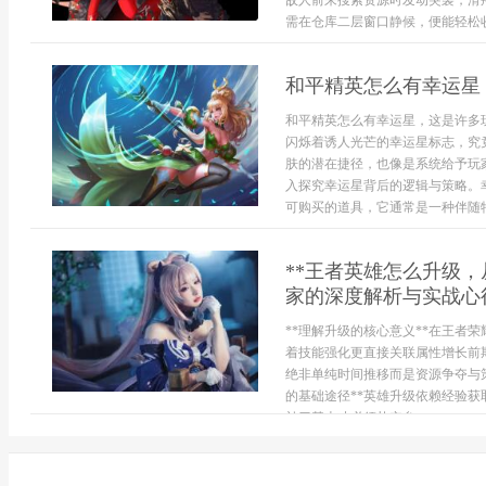
敌人前来搜索资源时发动突袭，滑
需在仓库二层窗口静候，便能轻松收下
和平精英怎么有幸运星
和平精英怎么有幸运星，这是许多
闪烁着诱人光芒的幸运星标志，究
肤的潜在捷径，也像是系统给予玩
入探究幸运星背后的逻辑与策略。
可购买的道具，它通常是一种伴随特
**王者英雄怎么升级
家的深度解析与实战心得
**理解升级的核心意义**在王者
着技能强化更直接关联属性增长前
绝非单纯时间推移而是资源争夺与
的基础途径**英雄升级依赖经验
补刀基本功必须扎实参...