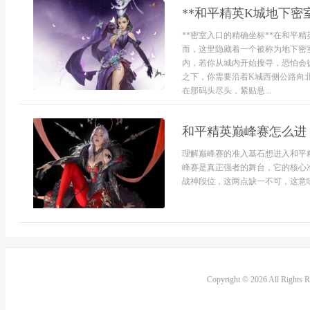
**和平精英K城地下密
**密室入口的精确坐标**在和平
而，这里隐藏着一个被称为地下密
内，若你从城内开始搜寻，恐怕会
之下，你需要沿着K城西侧公路向
在那码头尽头，紧贴悬...
和平精英巅峰赛怎么进
理解巅峰赛的准入基石想进入和平
峰赛是真正强者的舞台，它的核心
战神段位，这两点缺一不可，这意味
Copyright © 2026 All Rights