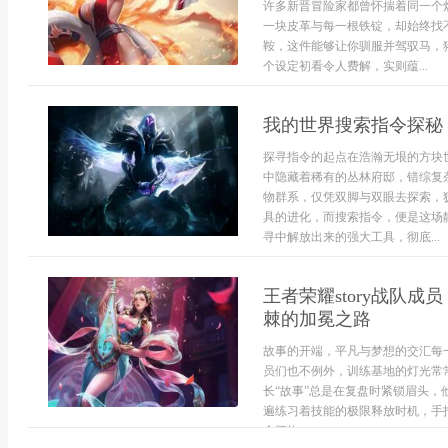
许多新晋冒险家都曾怀揣着同一个
一块皮革与每一根铁锭，却始终找
鞍，这件能够让你驯服并驾驭马，
个设定初看令人费解，实则蕴...
我的世界搜索指令探秘
探寻指令的起点在浩瀚无垠的方块
中隐藏着稀有的丛林府邸，错综复
物群系，仅凭双脚与双眼去探索，
具的进化，而搜索指令，便是这场
寻中解放出来的强大工具，彻底...
王者荣耀story战队
棘的加冕之路
故事的开端，平凡与梦想的交汇每一
员们也不例外，训练基地的灯光常
长“故事”总是在复盘时紧锁眉头，
遍练习着技能的极限释放时机，手
个怀抱...