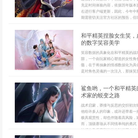
充足时间体验内容，依据历年版本
右进行客户端更新，因此，今年中
期需密切关注官方社区的预告，但玩家
和平精英捏脸女生笑，
的数字笑容美学
笑容数据的具象化在和平精英的战
隙，一个由玩家精心塑造的女性角
髓，在于将抽象的情感数据化为具
是对角色灵魂的一次注入，那抹笑意
鲨鱼哟，一个和平精英
术家的蜕变之路
战术启蒙，莽撞与反思的交织初次
他给许多人的印象，或许还带着一
极具观赏性，却也伴随着高风险，
而，顶级赛场从不同情单纯的勇武
纯粹依靠反应和枪法的时代正在过去，