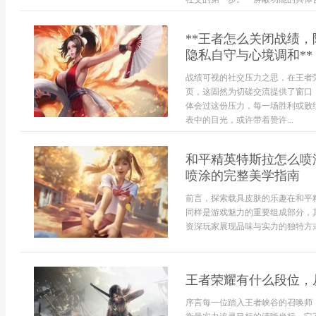
**王者怎么关闭战绩
隐私自守与心境调和**
战绩可视的社交压力之思，在王者
页，这固然为切磋交流提供了窗口
体会过这份压力，每一场胜利或败
表中的目光，或许带着赞许...
和平精英特斯拉怎么喷
喷涂的完整美学指南
前言，探索载具皮肤的乐趣在和平
同样是游戏魅力的重要组成部分，
资深玩家展现品味与实力的独特方式，
王者荣耀有什么段位，
序言每一位踏入王者峡谷的召唤师