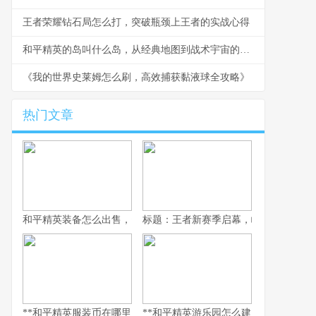
王者荣耀钻石局怎么打，突破瓶颈上王者的实战心得
和平精英的岛叫什么岛，从经典地图到战术宇宙的副标题
《我的世界史莱姆怎么刷，高效捕获黏液球全攻略》
热门文章
和平精英装备怎么出售，资深玩家的交易谋略副标题，虚拟战场的
标题：王者新赛季启幕，峡谷变革与玩
**和平精英服装币在哪里用，老兵的时尚购物指南，副标题，揭秘虚
**和平精英游乐园怎么建：从虚拟战场