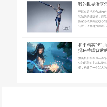
我的世界活塞
开篇点题活塞合成的必
玩法的关键阶梯，而活
险家必须掌握的核心知
装置，活塞都扮演着不
和平精英PEL
揭秘荣耀背后
抽奖机制的本质与诱惑
些闪烁着职业战队徽章
征，构建了一个迷人的幻