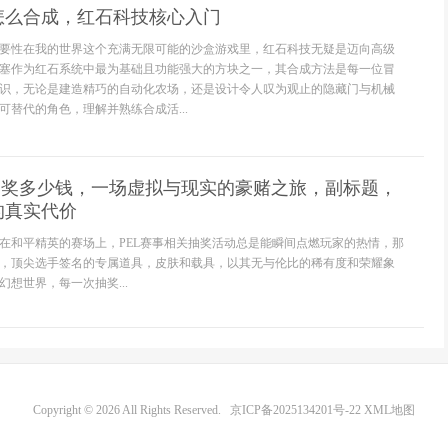
怎么合成，红石科技核心入门
要性在我的世界这个充满无限可能的沙盒游戏里，红石科技无疑是迈向高级
塞作为红石系统中最为基础且功能强大的方块之一，其合成方法是每一位冒
识，无论是建造精巧的自动化农场，还是设计令人叹为观止的隐藏门与机械
可替代的角色，理解并熟练合成活...
抽奖多少钱，一场虚拟与现实的豪赌之旅，副标题，
的真实代价
在和平精英的赛场上，PEL赛事相关抽奖活动总是能瞬间点燃玩家的热情，那
，顶尖选手签名的专属道具，皮肤和载具，以其无与伦比的稀有度和荣耀象
想世界，每一次抽奖...
Copyright © 2026 All Rights Reserved.
京ICP备2025134201号-22
XML地图