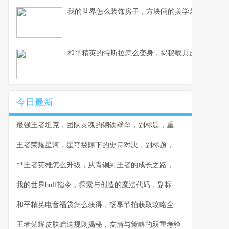
我的世界怎么装饰房子，方块间的美学艺术
和平精英的特斯拉怎么变身，揭秘载具皮肤实战奥
今日最新
最强王者坦克，团队灵魂的钢铁壁垒，副标题，重装战士的荣耀与智慧
王者荣耀星河，星穹裂隙下的史诗对决，副标题，当群星闪耀王者峡谷
**王者英雄怎么升级，从青铜到王者的成长之路，副标题，资深玩家的深度解析与实战心得**
我的世界buff指令，探索与创造的魔法代码，副标题，资深玩家的指令进阶指南
和平精英电音福袋怎么获得，畅享节拍获取攻略全解析
王者荣耀皮肤赠送规则揭秘，友情与策略的双重考验