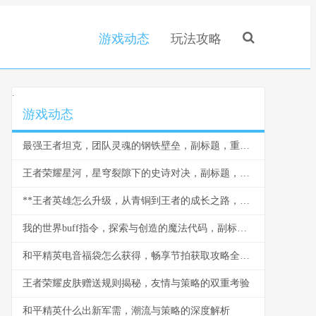
游戏动态
玩法攻略
.
游戏动态
最强王者坦克，团队灵魂的钢铁壁垒，副标题，重装战士的荣耀与智慧
王者荣耀星河，星穹裂隙下的史诗对决，副标题，当群星闪耀王者峡谷
**王者英雄怎么升级，从青铜到王者的成长之路，副标题，资深玩家的深度解析与实战心得**
我的世界buff指令，探索与创造的魔法代码，副标题，资深玩家的指令进阶指南
和平精英电音福袋怎么获得，畅享节拍获取攻略全解析
王者荣耀皮肤赠送规则揭秘，友情与策略的双重考验
和平精英什么出新军需，潮流与策略的深度解析