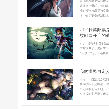
象征着赛季更迭与玩家
要做这个蛋糕，我们首
技的紧张与庆祝的欢愉
海，你需要像规划战术一
和平精英邮票
枚邮票开启的
引子，数字时代的收藏
的竞技梦想，更衍生出
小巧如密钥，却连接着
我的世界自定
段落一，自定义合成的
合成模组正是将这一理
乎无限的创造天地。在
义合成的世界里，玩家成