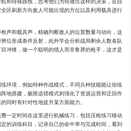
时机和转移路线，思考他们为何做出这样的决策，在自
安全区刷新方向敌人可能出现的方位以及利用载具进行
声枪声和载具声，精确判断敌人的位置数量与动向，这
声辨位形成条件反射，此外学会分析战局剩余人数各队
盲目冲锋，做一个聪明的猎人而非鲁莽的枪手，这才是
训练环境，例如特种作战模式，不同兵种技能能让你练
的阵地搭建，极限追猎模式则强化了资源运营和迂回作
态的同时有针对性地提升某方面能力。
花费一定时间在这里进行机械练习，包括压枪练习移动
固定的训练科目，记录自己的命中率与完成时间，看到