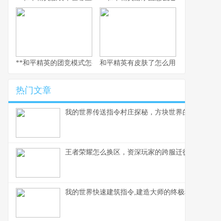
**和平精英的团竞模式怎么换枪，副标题为短兵相接的武器博弈智慧
和平精英有皮肤了怎么用，从仓库到战
热门文章
我的世界传送指令村庄探秘，方块世界的瞬间移动
王者荣耀怎么换区，资深玩家的跨服迁徙指南，副
我的世界快速建筑指令,建造大师的终极秘诀,副标题