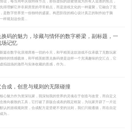
情谊，每当周年庆或特殊节点，那份虚拟的甜蜜便成为所有人追逐的焦点，
先得理解它并非厨房里的寻常糕点，而是游戏文化的一种凝聚，它融合了竞
，是数字世界里一份独特的盛宴。构思阶段的精心设计真正的制作始于脑
样规划这份蛋...
兑换码的魅力，珍藏与情怀的数字桥梁，副标题，一
战场记忆
新篇在数字化浪潮席卷一切的今天，和平精英这款游戏不仅承载了无数玩家
独特的情感载体，和平精英邮票兑换码便是这样一个充满趣味的交汇点，它
虚拟战场的激昂与实体收藏的质感，作为...
义合成，创意与规则的无限碰撞
核心魅力作为资深玩家，我深知我的世界的灵魂在于创造与改变，而自定义
念推向极致的工具，它打破了原版合成表的既定框架，为玩家开辟了一片近
默认的游戏规则里，合成配方是坚硬不变的法则，我们只能遵循，而在自定
为...