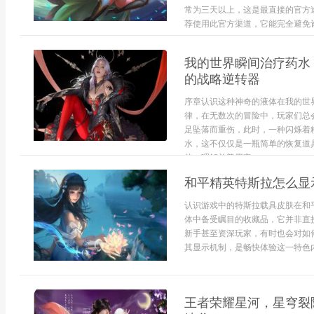
常为三天以上，这是最直接的官方
荐使用此官方渠道，它能完全避免诈骗
我的世界瞬间治疗药水
的战略逆转器
序章认识这种神奇的液体在我的世
律，在无数次的冒险中，玩家们总
足坠落而重伤，此时，一种闪烁着
水，这不仅仅是一瓶简单的恢复道
伴，理解并善用它...
和平精英特斯拉怎么显
认识游戏中的特斯拉载具皮肤在和
体中备受瞩目的收藏品，它并非直
新手甚至资深玩家，有时也会对如
其显示机制，是畅快体验这一特色内
王者荣耀星河，星穹裂