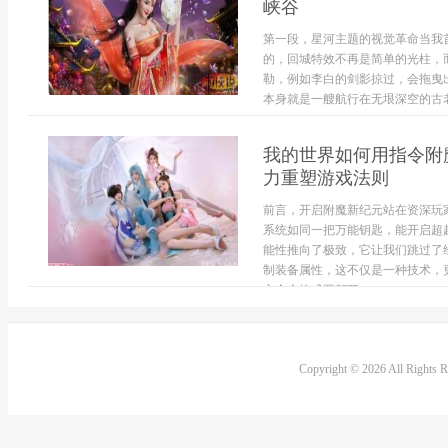
峡谷
第一段，星河主题的视觉革命当我
的，回城特效不再是简单的光柱，
勒，例如李白的剑影掠过，会拖曳
本身就是一艘航行在无垠深空的古老星
我的世界如何用指令附
力重塑游戏法则
前言，开启附魔新纪元站在资深玩
系统如同一把万能钥匙，能开启超
能性推向了极致，它让我们跳过了
制装备属性，这不仅是一种技术，
心命令格式要驾驭...
Copyright © 2026 All Rights