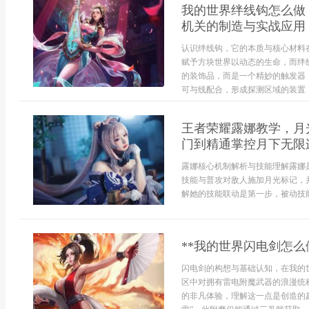
我的世界绊线钩怎么做
机关的制造与实战应用
认识绊线钩，它的本质与核心材料
赋予方块世界以动态的生命，而绊
的装饰品，而是一个精妙的触发器
可与线配合，形成探测区域的装置，.
王者荣耀露娜教学，月
门到精通掌控月下无限
露娜核心机制解析与技能理解露娜
技能与普攻对敌人施加月光标记，
解她的技能联动是第一步，被动技能
**我的世界闪电剑怎么
闪电剑的构想与基础认知，在我的
区中对拥有雷电附魔武器的浪漫统
的非凡体验，理解这一点是创造的