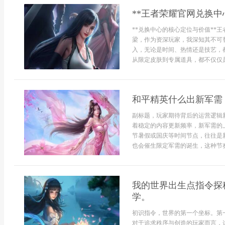
**王者荣耀官网兑换中
**兑换中心的核心定位与价值**
梁，作为资深玩家，我深知其不可
入，无论是时间、热情还是技艺，
从限定皮肤到专属道具，都不仅仅是
和平精英什么出新军需
副标题，玩家期待背后的运营逻辑
着稳定的内容更新频率，新军需的
节暑假或国庆等时间节点，往往是
也会催生限定军需的诞生，这种节奏
我的世界出生点指令探
学。
初识指令，世界的第一个坐标。第
对于追求秩序与创造的玩家而言，