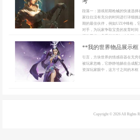
考
段落一：游戏初期枪械的快速选择
家往往没有充分的时间进行详细挑
期的最佳伙伴，例如UZI冲锋枪
对手，为玩家争取宝贵的发育时间，
堪称王者，几乎能做到一击制胜，选.
**我的世界物品展示框
引言，方块世界的情感容器在无穷
被玩家忽略，它静静地躺在合成配
资深玩家眼中，这方寸之间的木框，
Copyright © 2026 All Rights