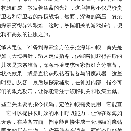
灯构筑而成，散发着幽蓝的光芒，这座神殿不仅是珍贵
守卫者和守卫者的终极战场，然而，深海的高压，复杂
面探索变得异常艰难，这时，掌握相关的游戏指令，便
次精准高效的征服之旅。
能够从定位，准备到探索全方位掌控海洋神殿，首先是
殿如同大海捞针，输入定位指令，便能瞬间获得神殿的
，其次是探索准备，深海环境要求玩家做好充分准备，
键状态效果，或是直接获取钻石装备与附魔武器，这些
胁时更加从容，最后是探索辅助，在神殿内部，指令可
它们的激光攻击，让你能专注于破解机关和收集宝藏。
一些至关重要的指令代码，定位神殿需要使用，它能直
令，它可以提供长时效的水下呼吸能力，让你在深海如
览无余，在装备方面，指令能直接生成一套顶级附魔钻
范围内的所有生物，为你开辟安全通道，而指令则能关