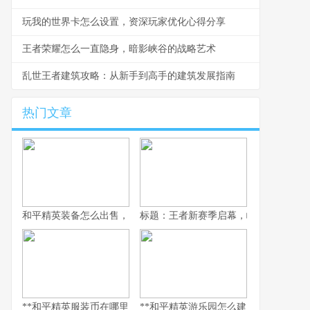
玩我的世界卡怎么设置，资深玩家优化心得分享
王者荣耀怎么一直隐身，暗影峡谷的战略艺术
乱世王者建筑攻略：从新手到高手的建筑发展指南
热门文章
和平精英装备怎么出售，资深玩家的交易谋略副标题，虚拟战场的
标题：王者新赛季启幕，峡谷变革与玩
**和平精英服装币在哪里用，老兵的时尚购物指南，副标题，揭秘虚
**和平精英游乐园怎么建：从虚拟战场