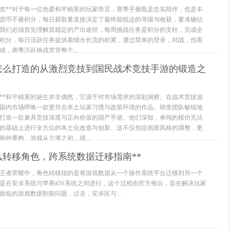
总览**对于每一位热爱和平精英的玩家而言，赛季手册既是忠实陪伴，也是丰
货币手册积分，每日获取量直接决定了最终能抵达的等级与收获，要准确估
我们必须首先理解其稳定的产出途径，每周挑战任务是积分的支柱，完成全
积分，每日活跃任务提供着细水长流的积累，通过简单的登录，对战，伤害
，赛季活跃挑战贯穿整个...
是怎么打造的从激烈竞技到国民战术竞技手游的锻造之
位**和平精英的诞生并非偶然，它源于对市场需求的深刻洞察。在战术竞技游
国内市场呼唤一款更符合本土玩家习惯与政策环境的作品。研发团队敏锐地
打造一款兼具竞技深度与正向价值的国产手游。他们深知，单纯的模仿无法
的基础上进行全方位的本土化改造与创新。这不仅包括画面风格的调整，更
的重构。游戏从立项之初，就...
么转移角色，跨系统数据迁移指南**
*在王者荣耀中，角色转移指的是将游戏数据从一个操作系统平台迁移到另一个
是在安卓系统与苹果iOS系统之间进行，这个过程由官方推出，旨在解决玩家
面临的游戏数据割裂问题，过去，安卓区与...