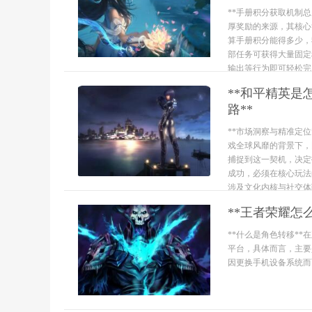
**手册积分获取机制
厚奖励的来源，其核心
算手册积分能得多少，
部任务可获得大量固定
输出等行为即可轻松完成
**和平精英
路**
**市场洞察与精准定
戏全球风靡的背景下，
捕捉到这一契机，决定
成功，必须在核心玩法
涉及文化内核与社交体验
**王者荣耀怎
**什么是角色转移*
平台，具体而言，主要
因更换手机设备系统而