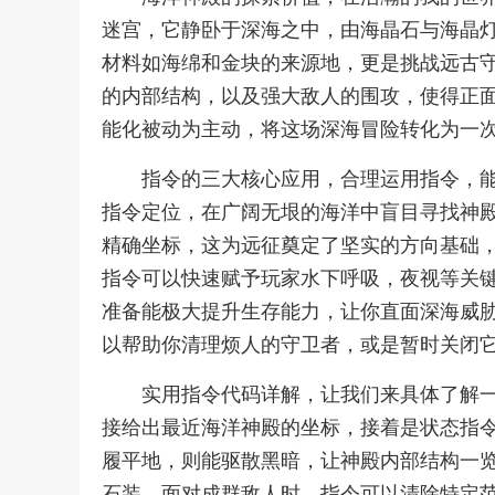
迷宫，它静卧于深海之中，由海晶石与海晶
材料如海绵和金块的来源地，更是挑战远古
的内部结构，以及强大敌人的围攻，使得正
能化被动为主动，将这场深海冒险转化为一
指令的三大核心应用，合理运用指令，
指令定位，在广阔无垠的海洋中盲目寻找神
精确坐标，这为远征奠定了坚实的方向基础
指令可以快速赋予玩家水下呼吸，夜视等关
准备能极大提升生存能力，让你直面深海威
以帮助你清理烦人的守卫者，或是暂时关闭
实用指令代码详解，让我们来具体了解
接给出最近海洋神殿的坐标，接着是状态指
履平地，则能驱散黑暗，让神殿内部结构一
石装，面对成群敌人时，指令可以清除特定