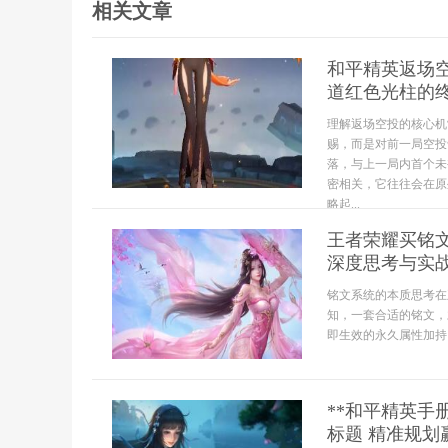
相关文章
和平精英返场
道红色光柱的
理解返场空投的核心机
赐，而是对前一局空投
落，与上一局内首个未
密相关，它往往会在原
略起...
王者荣耀买铭
深度思考与实
铭文系统的本质思考在
知，一套合适的铭文，
即生效的永久属性加持
**和平精英手
标题 精准规划