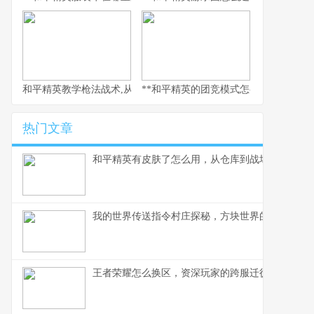
和平精英教学枪法战术,从新手到战神的心路历程
**和平精英的团竞模式怎么换枪，副标
热门文章
和平精英有皮肤了怎么用，从仓库到战场的战术美
我的世界传送指令村庄探秘，方块世界的瞬间移动
王者荣耀怎么换区，资深玩家的跨服迁徙指南，副