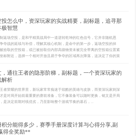
空投怎么中，资深玩家的实战精要，副标题，追寻那
终极智慧
制返场空投，是和平精英战局中一道逆转乾坤的红色信号，它并非随机恩
争夺战的延续与补偿，理解其核心机制，是命中的第一步，返场空投的掉
被拾取的空投箱，或已被拾取但内部高级物资未被完全带离的空投箱位置紧
坐标附近，选择一个相对开放且易于争夺的区域再次降落，这决定了你的策
文，通往王者的隐形阶梯，副标题，一个资深玩家的
战解析
王者荣耀的世界里，新玩家常常痴迷于炫酷的英雄与皮肤，而资深玩家则深
才是对局开始前最重要的赛前准备，它不像装备可以随时更换，铭文是开局
，是决定前期对线优劣，乃至影响整个游戏节奏的基石，...
册积分能得多少，赛季手册深度计算与心得分享,副
赢得全奖励**