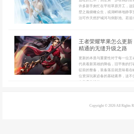
选址的艺术，别墅第一步在我的世
许多新手匆忙在平坦草原开工，这
壁之巅俯瞰众生，或湖畔林地静享
泊可作天然护城河与倒影池。若追求极
王者荣耀苹果怎么更新
精通的无缝升级之路
更新的本质与重要性对于每一位王
代表着新英雄的降临，旧平衡的打
征前的整备，装备落后就意味着在
位资深玩家必备的基础素养，这不
友并肩作战的...
Copyright © 2026 All Rights