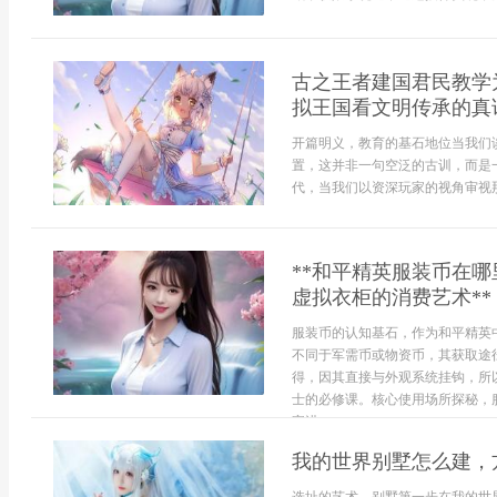
古之王者建国君民教学
拟王国看文明传承的真
开篇明义，教育的基石地位当我们
置，这并非一句空泛的古训，而是
代，当我们以资深玩家的视角审视那些
**和平精英服装币在
虚拟衣柜的消费艺术**
服装币的认知基石，作为和平精英
不同于军需币或物资币，其获取途
得，因其直接与外观系统挂钩，所
士的必修课。核心使用场所探秘，服
家进...
我的世界别墅怎么建，