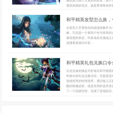
验的深入或个人喜好的变化，会产
视觉风格的尝试，或是希望角色外观
和平精英发型怎么换，
从发型入手塑造你的战场形象作为
畴，它也是一个展现个性与审美的
最直观的表达，许多战友在激战之
连接着游戏内丰富...
和平精英礼包兑换口令
礼包兑换的缘起与价值在和平精英
时推出的礼包兑换活动，无疑是送
游戏世界的特殊纽带，通过输入正
酷的枪械皮肤，或是实用的道具资
了一个高级空投，充满了发现的乐..