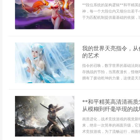
**段位系统的架构逻辑**和平精
神，每一个大段位内又细分出若干
于为匹配机制提供最基础的依据，玩家
我的世界天亮指令，从
的艺术
指令的召唤，数字世界的基础法则
存挑战的节拍，当黑夜漫长，怪物
拥有了拨动乾坤的力量，这便是天亮指令，
**和平精英高清清画
从模糊到纤毫毕现的战场
画质进化，战术竞技游戏的视觉新
来，绝非一次简单的画面升级，它
术竞技游戏，为了流畅运行，画面往