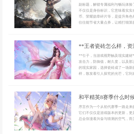
副标题，解锁专属福利与畅玩体验
不仅仅是身份标识，它意味着实实
币、荣耀勋章碎片等，是提升角色
往往能节省大量点券，让精打细算的
**王者瓷砖怎么样，资
**引子，当游戏视野触及现实建材
攻击力，防御值，耐久度，以及那
的现实家园，选择瓷砖成了一场新
样，散发着引人探究的光芒，它到底
和平精英8赛季什么时
序言作为一个从初代赛季一路走来
它们不仅仅是游戏版本的更新，更
总会弥漫着兴奋与猜测的空气，而关