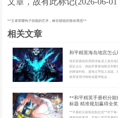
文章，故有此标记(2026-06-01 12
**王者荣耀钩子技能的艺术，峡谷锁链的致命诱惑**
相关文章
和平精英海岛地宫怎么
地宫探索前的周密准备进入海岛地
固定点位，例如军事基地附近和靶
的降落时机，避免过早陷入混战，
推荐使用冲锋枪或霰弹枪这...
**和平精英手册积分
标题 精准规划赢得全奖
**手册积分获取机制总览**对于
厚奖励的来源，其核心货币手册积