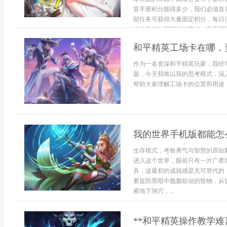
算手册积分能得多少，我们必须首
部任务可获得大量固定积分，每日
输出等行为即可轻松完成，赛季活跃
和平精英工场卡在哪，
作为一名资深和平精英玩家，我经
题，今天我将以我的思考模式，深
帮助大家理解工场卡的位置和用途，提
我的世界手机版都能怎
生存模式，考验勇气与智慧的原始
进入这个世界，眼前只有一片广袤
具，这最初的成就感是无可替代的
要提防黑暗中蠢蠢欲动的怪物，从
索地下洞穴，...
**和平精英操作教学难