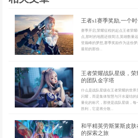
王者s1赛季奖励,一个
赛季开启,荣耀征程的起点王者荣耀
点,那时的地图还很简洁,英雄数量
登巅峰的梦想,赛季奖励作为这份梦
最初的那份...
王者荣耀战队星级，荣
的团队金字塔
什么是战队星级在王者荣耀的世界
闪耀，而是集体智慧与汗水凝结的
量化的标尺，那便是战队星级，每
胜利，它是将分散...
和平精英劳斯莱斯皮肤
的探索之旅