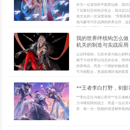
作为一位资深和平精英玩家，我对
了玩家社区的热议焦点，我决定以
戏文化的一次深度体验。“劳斯莱
戏与豪华汽车品牌的跨界合作，这
容创新上的野心，我记得首次...
我的世界绊线钩怎么做
机关的制造与实战应用
认识绊线钩，它的本质与核心材料
赋予方块世界以动态的生命，而绊
的装饰品，而是一个精妙的触发器
可与线配合，形成探测区域的装置，.
**王者李白打野，剑影
**李白定位与核心哲学**在王者
力冲锋陷阵的战士，而是一位以灵
弈，每一次一技能的突进都带着风险