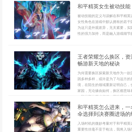
和平精英女生被动技能
被动技能的定义与误解在和平精英
女性角色在游戏中默认拥有的若干
为这只是外观差异，无关紧要，实
性的强力加持，而是融入游戏细节的
王者荣耀怎么换区，资
畅游新天地的秘诀
为何需要换区探索新天地作为一款
因多种多样，或许是为了与远方的
境，在陌生的领域重新证明自己，
家园，无论缘由如何，换区都意味
一段崭新的王者征程。正确理解换区
和平精英怎么进来，一
伞选择到决赛圈进场的
入场时机的微妙考量对于和平精英
重要性丝毫不亚于枪法，我将入场