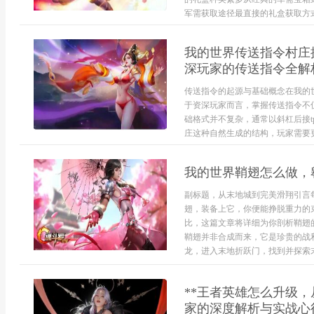
军需获取途径最直接的礼盒获取方式
我的世界传送指令村庄
深玩家的传送指令全解
传送指令的起源与基础概念在我的
于资深玩家而言，掌握传送指令不
础格式并不复杂，通常以斜杠后接
庄这种自然生成的结构，玩家需要更深
我的世界鞘翅怎么做，
副标题，从末地城到完美滑翔引言
翅，装备上它，你便能挣脱重力的
比，这篇文章将详细为你剖析鞘翅
鞘翅并非合成而来，它是珍贵的战
龙，进入末地折跃门，找到并探索末地
**王者英雄怎么升级
家的深度解析与实战心得