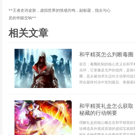
**王者史诗皮肤，虚拟世界的情感共鸣，副标题，指尖与心
灵的华丽交响**
相关文章
和平精英怎么判断毒圈
前言：毒圈机制的核心意义在和平
光环，它更像是无声的指挥，是推
圈，是从被动求生迈向主动掌控战
而在最终对决中笑到最后。掌握基础
和平精英礼盒怎么获取
秘藏的行动纲要
理解礼盒的核心概念在和平精英的
珍稀道具外观或资源的虚拟宝箱获
的礼盒种类繁多从经典的军需宝箱