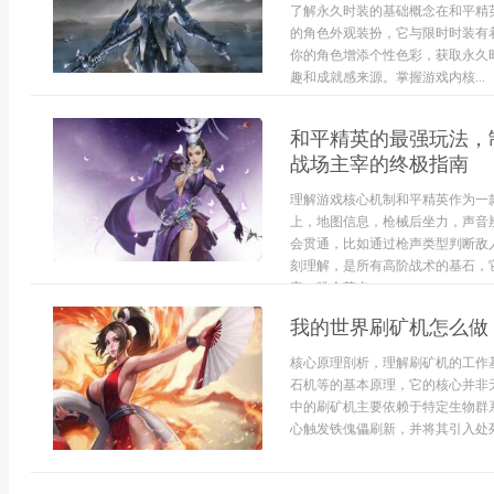
了解永久时装的基础概念在和平精
的角色外观装扮，它与限时时装有
你的角色增添个性色彩，获取永久
趣和成就感来源。掌握游戏内核...
和平精英的最强玩法，
战场主宰的终极指南
理解游戏核心机制和平精英作为一
上，地图信息，枪械后坐力，声音
会贯通，比如通过枪声类型判断敌
刻理解，是所有高阶战术的基石，
定。跳伞落点...
我的世界刷矿机怎么做
核心原理剖析，理解刷矿机的工作
石机等的基本原理，它的核心并非
中的刷矿机主要依赖于特定生物群
心触发铁傀儡刷新，并将其引入处死