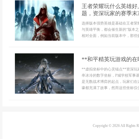
王者荣耀玩什么英雄好
题，资深玩家的赛季末
选择版本强势英雄是基础在王者荣
与英雄平衡，都会催生新的“版本
相对全面，例如当前版本中，那些拥
**和平精英玩游戏的在
**虚拟坐标中的心灵锚点**资深
串冰冷的数字坐标，P城学校军事
是无数战术博弈的起点，玩家们在
壕都充满了故事，然而这些坐标仅仅是
Copyright © 2026 All Rights