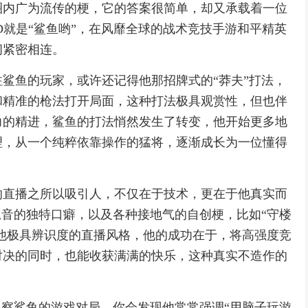
圈内广为流传的梗，它的答案很简单，却又承载着一位
D就是“鲨鱼哟”，在风靡全球的战术竞技手游和平精英
间紧密相连。
鲨鱼的玩家，或许还记得他那招牌式的“莽夫”打法，
和精准的枪法打开局面，这种打法极具观赏性，但也伴
力的精进，鲨鱼的打法悄然发生了转变，他开始更多地
理，从一个纯粹依靠操作的猛将，逐渐成长为一位懂得
的直播之所以吸引人，不仅在于技术，更在于他真实而
尾音的独特口癖，以及各种接地气的自创梗，比如“守楼
了他极具辨识度的直播风格，他的成功在于，将高强度竞
对决的同时，也能收获满满的快乐，这种真实不造作的
。
观察鲨鱼的游戏对局，你会发现他常常强调“用脑子玩游