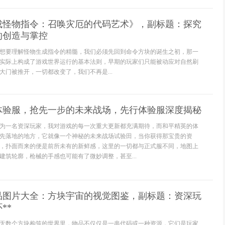
成怪物指令：召唤灾厄的代码艺术》，副标题：探究
的创造与掌控
想要理解怪物生成指令的精髓，我们必须先回到命令方块的诞生之初，那一
实际上构成了游戏世界运行的基本法则，早期的玩家们只能被动应对自然刷
大门被推开，一切都改变了，我们不再是...
体验服，抢先一步的未来战场，先行体验服深度揭秘
为一名资深玩家，我对游戏的每一次重大更新都充满期待，而和平精英的体
先落地的地方，它就像一个神秘的未来战场试验田，当你获得那宝贵的资
，扑面而来的便是前所未有的新鲜感，这里的一切都与正式服不同，地图上
建筑轮廓，枪械的手感也可能有了微妙调整，甚至...
物品图片大全：方块宇宙的视觉图鉴，副标题：资深玩
**
无数个方块构筑的世界里，物品不仅仅是一串代码或一种资源，它们是玩家