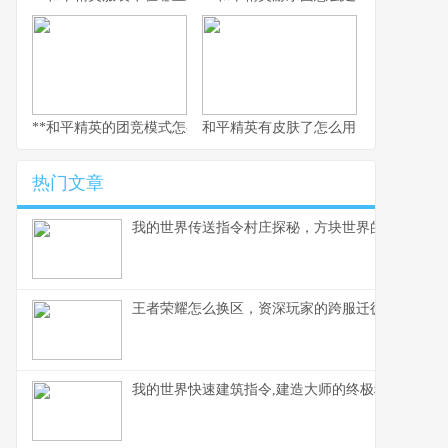
**和平精英的团竞模式怎么换枪，副标题为短兵相接的武器博弈智慧
和平精英有皮肤了怎么用，从仓库到战
热门文章
我的世界传送指令村庄探秘，方块世界的瞬间移动
王者荣耀怎么换区，资深玩家的跨服迁徙指南，副
我的世界快速建筑指令,建造大师的终极秘诀,副标题