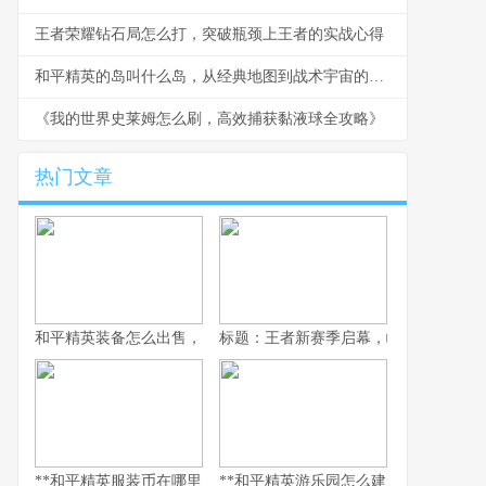
王者荣耀钻石局怎么打，突破瓶颈上王者的实战心得
和平精英的岛叫什么岛，从经典地图到战术宇宙的副标题
《我的世界史莱姆怎么刷，高效捕获黏液球全攻略》
热门文章
和平精英装备怎么出售，资深玩家的交易谋略副标题，虚拟战场的
标题：王者新赛季启幕，峡谷变革与玩
**和平精英服装币在哪里用，老兵的时尚购物指南，副标题，揭秘虚
**和平精英游乐园怎么建：从虚拟战场