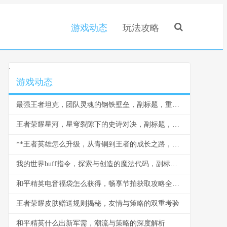
游戏动态
玩法攻略
.
游戏动态
最强王者坦克，团队灵魂的钢铁壁垒，副标题，重装战士的荣耀与智慧
王者荣耀星河，星穹裂隙下的史诗对决，副标题，当群星闪耀王者峡谷
**王者英雄怎么升级，从青铜到王者的成长之路，副标题，资深玩家的深度解析与实战心得**
我的世界buff指令，探索与创造的魔法代码，副标题，资深玩家的指令进阶指南
和平精英电音福袋怎么获得，畅享节拍获取攻略全解析
王者荣耀皮肤赠送规则揭秘，友情与策略的双重考验
和平精英什么出新军需，潮流与策略的深度解析