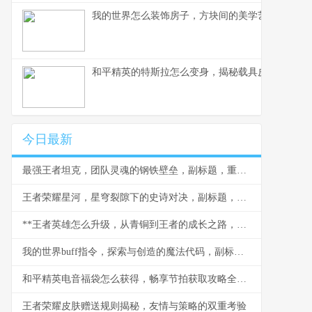
我的世界怎么装饰房子，方块间的美学艺术
和平精英的特斯拉怎么变身，揭秘载具皮肤实战奥
今日最新
最强王者坦克，团队灵魂的钢铁壁垒，副标题，重装战士的荣耀与智慧
王者荣耀星河，星穹裂隙下的史诗对决，副标题，当群星闪耀王者峡谷
**王者英雄怎么升级，从青铜到王者的成长之路，副标题，资深玩家的深度解析与实战心得**
我的世界buff指令，探索与创造的魔法代码，副标题，资深玩家的指令进阶指南
和平精英电音福袋怎么获得，畅享节拍获取攻略全解析
王者荣耀皮肤赠送规则揭秘，友情与策略的双重考验