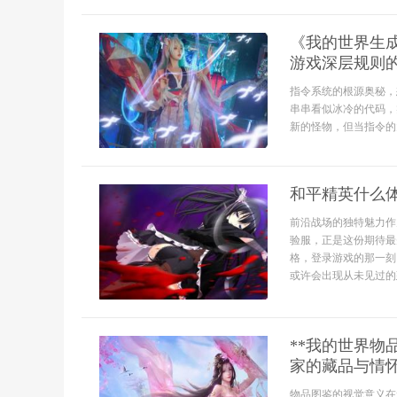
《我的世界生
游戏深层规则
指令系统的根源奥秘，
串串看似冰冷的代码，
新的怪物，但当指令的
和平精英什么
前沿战场的独特魅力作
验服，正是这份期待最
格，登录游戏的那一刻
或许会出现从未见过的
**我的世界
家的藏品与情怀
物品图鉴的视觉意义在