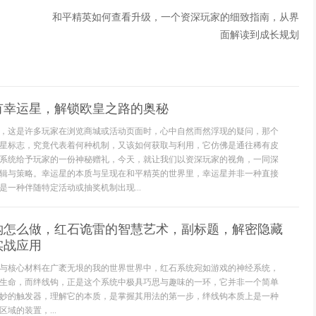
和平精英如何查看升级，一个资深玩家的细致指南，从界
面解读到成长规划
有幸运星，解锁欧皇之路的奥秘
，这是许多玩家在浏览商城或活动页面时，心中自然而然浮现的疑问，那个
星标志，究竟代表着何种机制，又该如何获取与利用，它仿佛是通往稀有皮
系统给予玩家的一份神秘赠礼，今天，就让我们以资深玩家的视角，一同深
辑与策略。幸运星的本质与呈现在和平精英的世界里，幸运星并非一种直接
是一种伴随特定活动或抽奖机制出现...
钩怎么做，红石诡雷的智慧艺术，副标题，解密隐藏
实战应用
与核心材料在广袤无垠的我的世界世界中，红石系统宛如游戏的神经系统，
生命，而绊线钩，正是这个系统中极具巧思与趣味的一环，它并非一个简单
妙的触发器，理解它的本质，是掌握其用法的第一步，绊线钩本质上是一种
域的装置，...