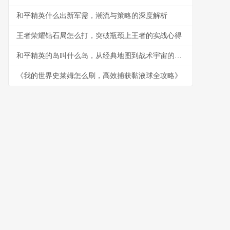
和平精英什么出新军需，潮流与策略的深度解析
王者荣耀钻石局怎么打，突破瓶颈上王者的实战心得
和平精英的岛叫什么岛，从经典地图到战术宇宙的副标题
《我的世界史莱姆怎么刷，高效捕获黏液球全攻略》