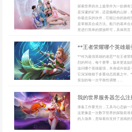
探索世界的水上篇章作为一款拥有
是深邃的矿洞，还是巍峨的山脉，
你最忠实的伙伴，它能让你的旅程
是掌握其合成方法。船只的基本合
里进行简单的摆放即可，具体而言，
**王者荣耀哪个英雄最
**何为最强英雄的迷思**在王者
烈的辩论，每个赛季，版本更迭如
追问哪个英雄最强，本身或许就是
它深深根植于多重动态因素之中。*
策划的每一次平衡性调整，...
我的世界服务器怎么注
准备工作要充分，工具与心态缺一
这更像是一次数字世界的探险前准
的入场券，意味着你支持了游戏的开