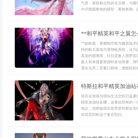
气质，那双标志性的豆豆眼，与看
中仔细观察他的模型，看他奔跑、跳
**和平精英和平之翼怎
**副标题：掌握制空权与建筑诡术
特的航天基地与滑翔机系统，这为
高耸的观测塔，往往是敌人视野盲
敌人前来搜索资源时发动突袭，滑
需在仓库二层窗口静候，便能轻松收下
特斯拉和平精英加油站
前言在游戏与现实生活交织日益紧
精英加油站在哪，这看似简单的一
地点，也暗喻现实世界里特斯拉充
你层层剖析这个复合型问...