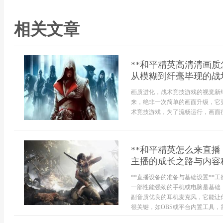
相关文章
**和平精英高清清画
从模糊到纤毫毕现的战场
画质进化，战术竞技游戏的视觉新
来，绝非一次简单的画面升级，它
术竞技游戏，为了流畅运行，画面往
**和平精英怎么来直
主播的成长之路与内容秘
**直播设备的准备与基础设置**
一部性能强劲的手机或电脑是基础
副音质优良的耳机麦克风，它能让
很关键，如OBS或平台内置工具，需.