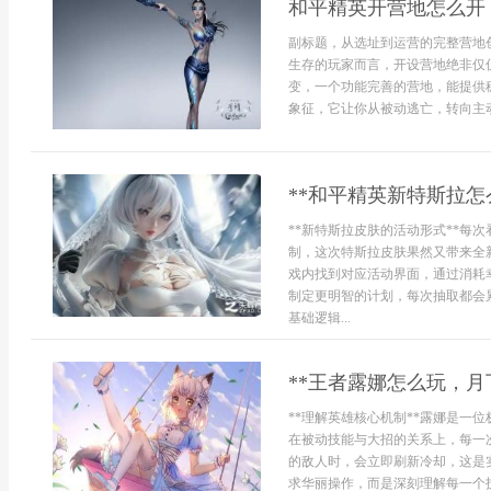
和平精英开营地怎么开
副标题，从选址到运营的完整营地
生存的玩家而言，开设营地绝非仅
变，一个功能完善的营地，能提供
象征，它让你从被动逃亡，转向主动
**和平精英新特斯拉怎
**新特斯拉皮肤的活动形式**每
制，这次特斯拉皮肤果然又带来全
戏内找到对应活动界面，通过消耗
制定更明智的计划，每次抽取都会
基础逻辑...
**王者露娜怎么玩，月
**理解英雄核心机制**露娜是一
在被动技能与大招的关系上，每一
的敌人时，会立即刷新冷却，这是
求华丽操作，而是深刻理解每一个技