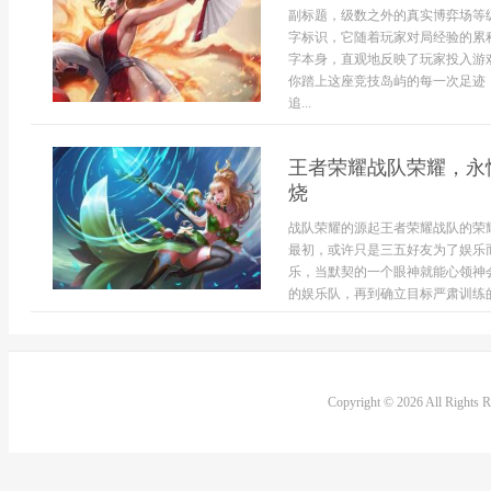
副标题，级数之外的真实博弈场等
字标识，它随着玩家对局经验的累
字本身，直观地反映了玩家投入游
你踏上这座竞技岛屿的每一次足迹
追...
王者荣耀战队荣耀，永
烧
战队荣耀的源起王者荣耀战队的荣
最初，或许只是三五好友为了娱乐
乐，当默契的一个眼神就能心领神
的娱乐队，再到确立目标严肃训练的
Copyright © 2026 All Rights