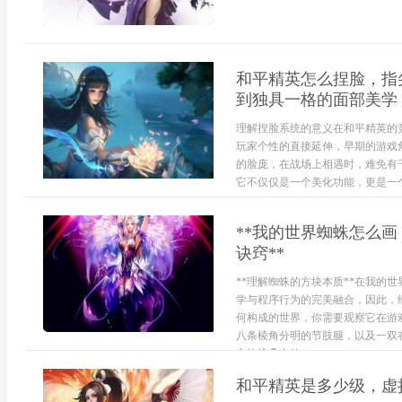
和平精英怎么捏脸，指
到独具一格的面部美学
理解捏脸系统的意义在和平精英的
玩家个性的直接延伸，早期的游戏
的脸庞，在战场上相遇时，难免有
它不仅仅是一个美化功能，更是一个赋
**我的世界蜘蛛怎么
诀窍**
**理解蜘蛛的方块本质**在我的
学与程序行为的完美融合，因此，
何构成的世界，你需要观察它在游
八条棱角分明的节肢腿，以及一双
方块堆叠出的...
和平精英是多少级，虚