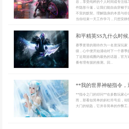
谷，享受纯粹的个人时间或专注练
件隐形斗篷，让我们能自由穿梭于
不宣的默契。理解隐身的本质与价
当你结束一天工作学习，只想安静打
和平精英SS九什么时
赛季更替的期待作为一名资深玩家
级，心中便开始涌动对下一个赛季
了近期游戏圈内最热的话题，官方
番有理有据的推测。回...
**我的世界神秘指令，
**指令之门的叩问**在多数玩家
而，那看似简单的斜杠符号后，却
大门的钥匙，它并非简单的作弊工..