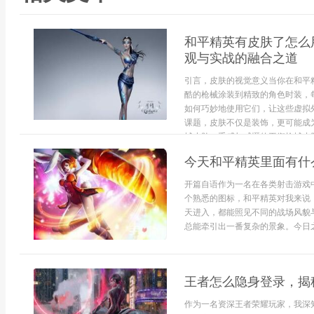
和平精英有皮肤了怎么
观与实战的融合之道
引言，皮肤的视觉意义当你在和平
酷的枪械涂装到精致的角色时装，
如何巧妙地使用它们，让这些虚拟
课题，皮肤不仅是装饰，更可能成
械皮肤，手感与威慑的平衡枪械皮肤是
今天和平精英里面有什
开篇自语作为一名在各类射击游戏
个熟悉的图标，和平精英对我来说
天进入，都能照见不同的战场风貌
总能牵引出一番复杂的景象。今日之
王者怎么隐身登录，揭
作为一名资深王者荣耀玩家，我深