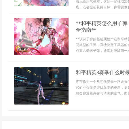
着无论运气多差，达到一定抽取次
底，或者提前获得目标，你需要像解
**和平精英怎么用子
全指南**
**认识子弹的基础属性**在和平
同类型的子弹，直接决定了武器的
点五六毫米子弹，通常对应M四一六，
和平精英8赛季什么时
序言作为一个从初代赛季一路走来
它们不仅仅是游戏版本的更新，更
总会弥漫着兴奋与猜测的空气，而关