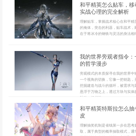
和平精英怎么贴车，移
实战心理的完全解析
理解贴车，掌握战术核心在和平精
的掩体，突击的利器，贴车战术，
在于将冰冷的钢铁与灵活的身法相结.
我的世界旁观者指令：
的哲学漫步
旁观模式的本质探寻在我的世界中
一个视角的切换，它像一把钥匙，
挖掘建造与战斗的循环，被需求与
悬浮于万物之上，透过方块与实体
脉动。超越游...
和平精英特斯拉怎么抽
皮
理解抽奖机制是省钱第一步在思考
取，属于典型的概率抽取模式，通常