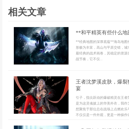
相关文章
**和平精英有些什么地
**经典地图的深厚底蕴**海岛地
形极为丰富，高山与平原交错，城
最经典的战术画卷，其稳定的资源
战节奏，它不仅...
王者沈梦溪皮肤，爆裂
宴
引子，指尖跃动的爆破精灵在王者
是为这灵魂披上的华美外衣，我作
想聚焦于那位总在战场上点燃欢乐
不仅仅是一件外观，更是一种操作体