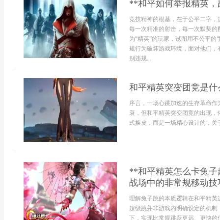
**和平如何举报精英，
竞技精神的根基，在于公平二字，
每一次精准的射击，每一次默契的
为“精英”的玩家，试图用不公平
规行为破坏游戏环境，面对他们，
别违规...
和平精英突变团竞是什
序言，一场心跳加速的生存革命作
衰，但和平精英突变团竞的出现，
式换皮，而是一场精心设计的，关于
**和平精英怎么卡兔
战场中的非常规移动技巧
理解兔子跳的本质逻辑在和平精英
超级跳并非游戏内明确设定的机制
下，实现比常规跳跃更远、更快的