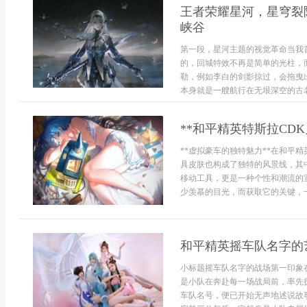
王者荣耀星河，星穹裂
峡谷
第一段，星河主题的视觉革命当我
的，回城特效不再是简单的光柱，
勒，例如李白的剑影掠过，会拖曳
本身就是一艘航行在无垠深空的古老星
**和平精英特斯拉CD
**虚拟豪车的独特魅力**在和平
具皮肤也构成了独特的风景线，其
移动工具，更是一种个性和潮流的
少羡慕的目光，而获取它的关键，一度
和平精英摇车队名字的
小标题摇车队名字的战场第一印象
是小队在奔赴每一场战局前，率先
车队名号，便已开始无声地述说故