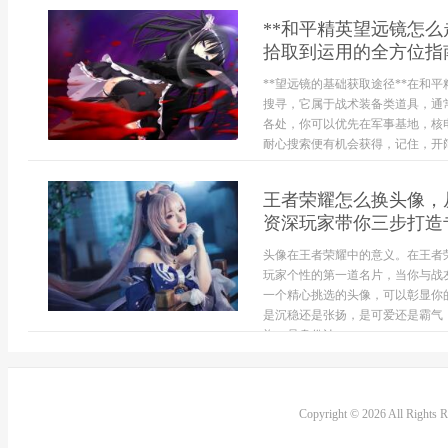
**和平精英望远镜怎
拾取到运用的全方位指南
**望远镜的基础获取途径**在和
搜寻，它属于战术装备类道具，通
各处，你可以优先在军事基地，核
耐心搜索便有机会获得，记住，开阔
王者荣耀怎么换头像，
资深玩家带你三步打造
头像在王者荣耀中的意义。在王者
玩家个性的第一道名片，当你与战
一个精心挑选的头像，可以彰显你
是沉稳还是张扬，是可爱还是霸气
旗，是身份认...
Copyright © 2026 All Rights