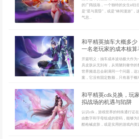
的广阔战场，一个独特的女生id往
是“星与晨昏”，或是“林间漫游”
气息...
和平精英抽车大概多少
一名老玩家的成本核算
开篇明义：抽车成本波动极大作为
具皮肤从无到有，从简陋到奢华的
世界频道总会刷满同一个问题，这
案，它没有固定数额，只有基于概率
和平精英cdk兑换，
拟战场的机遇与陷阱
认识cdk，游戏世界的特殊通行证
由数字和字母组成的密码，能够为
酷枪械皮肤，或是实用的游戏内资源