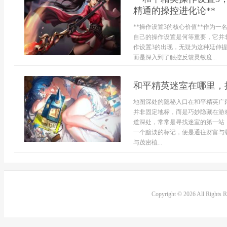
精通的操控进化论**
**操作设置3的核心价值**作为
自己的操作设置是何等重要，它并
作设置3的出现，无疑为这种延伸
而是深入到了触控反馈灵敏度...
和平精英迷室在哪里，
地图深处的隐秘入口在和平精英广
并非固定地标，而是巧妙隐藏在游
道深处，常常是寻找迷室的第一站
一个黯淡的标记，便是通往财富与
与茂密植...
Copyright © 2026 All Rights