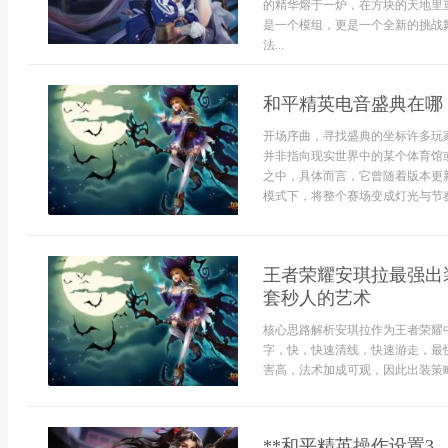
的精华熔于一炉，在方块的天地里
是一个模组，更是一个全新的挑战
法...
和平精英电音盛典在哪
开场序曲，寻找盛典的坐标许多玩
并非指向现实世界中的某个体育馆
之中，具体而言，它曾随着版本更
模式下，将整个赛场变成灯光与节奏
王者荣耀安琪拉最强出
套秒人的艺术
核心思路解析安琪拉作为王者荣耀
字，快，快速清线，快速游走，最
害高，法术加成可观，因此出装策略
**和平精英操作设置