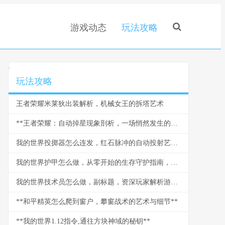
游戏动态
玩法攻略
.
玩法攻略
王者荣耀米莱狄出装解析，机械女王的拆塔艺术
**王者荣耀：自动掉星现象剖析，一场悄然发生的信任危机**
我的世界投掷器怎么连发，红石脉冲的自动投射艺术，红石玩家的进阶乐章
我的世界护甲怎么做，从零开始的生存守护指南，副标题探索打造与强化的终极奥秘
我的世界技术员怎么做，副标题，资深玩家解析游戏科技进阶之路
**和平精英怎么爬到窗户，攀窗战术的艺术与细节**
**我的世界1.12指令,通往方块神域的秘钥**