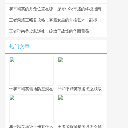
和平精英的月兔位置在哪，探寻中秋奇遇的终极指南
王者荣耀王昭君攻略，寒霜女皇的掌控艺术，副标题，极致控制与爆发连招心得
王者孙尚香皮肤巡礼，绽放于战场的华丽蔷薇
热门文章
**和平精英雪地防空洞在哪里，副标题，冰封秘境与战术宝库探寻指
**和平精英装备怎么领取，资深玩家的
和平精英满级手册有什么用，解锁巅峰体验的多维钥匙
王者荣耀师徒关系怎么解除，游戏情谊