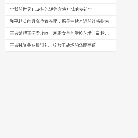
**我的世界1.12指令,通往方块神域的秘钥**
和平精英的月兔位置在哪，探寻中秋奇遇的终极指南
王者荣耀王昭君攻略，寒霜女皇的掌控艺术，副标题，极致控制与爆发连招心得
王者孙尚香皮肤巡礼，绽放于战场的华丽蔷薇