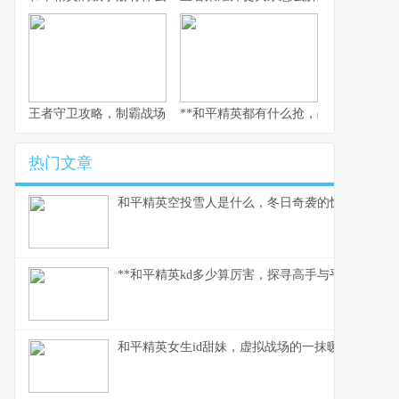
王者守卫攻略，制霸战场的不败法则，副标题，资深玩家的战术精
**和平精英都有什么抢，战术对决的核心
热门文章
和平精英空投雪人是什么，冬日奇袭的惊喜彩蛋
**和平精英kd多少算厉害，探寻高手与平民的真实分
和平精英女生id甜妹，虚拟战场的一抹暖色，副标