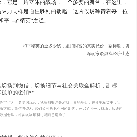
念，它是一片立体的战场，一个多变的舞台，在这里，
适应力同样是通往胜利的钥匙，这片战场等待着每一位
平”与“精英”之道。
和平精英的金多少钱，虚拟财富的真实代价，副标题，资
深玩家谈游戏经济生态
怎么切换到微信，切换细节与社交关联全解析，副标
孤单的密钥**
要性**作为一名资深玩家，我深知账户是游戏世界的基石，在和平精英中，官
录方式，微信与QQ，它们如同两把不同的钥匙，开启了同一片战场，却通向
数据仓库，许多玩家最初可能随意选择了...