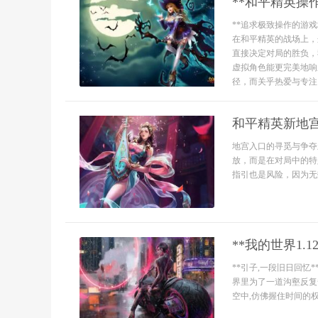
**和平精英操
**追求极致操作的游
在和平精英的战场上，
直接决定对局的胜负，
虚拟角色能更完美地响
径，而关乎热爱与专注。*
和平精英新地
地宫入口的寻觅与争夺
放，而是在对局中的特
指引也是风险，因为无数
**我的世界1.
**引子,一段旧日回忆
界里为了一道沟壑反复奔
空中,仿佛握住时间的权柄