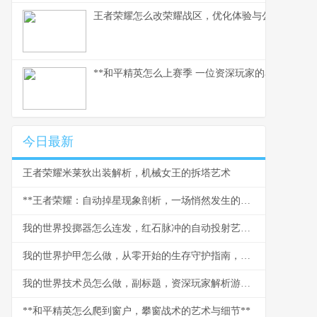
王者荣耀怎么改荣耀战区，优化体验与公平之路
**和平精英怎么上赛季 一位资深玩家的赛季实战心得
今日最新
王者荣耀米莱狄出装解析，机械女王的拆塔艺术
**王者荣耀：自动掉星现象剖析，一场悄然发生的信任危机**
我的世界投掷器怎么连发，红石脉冲的自动投射艺术，红石玩家的进阶乐章
我的世界护甲怎么做，从零开始的生存守护指南，副标题探索打造与强化的终极奥秘
我的世界技术员怎么做，副标题，资深玩家解析游戏科技进阶之路
**和平精英怎么爬到窗户，攀窗战术的艺术与细节**