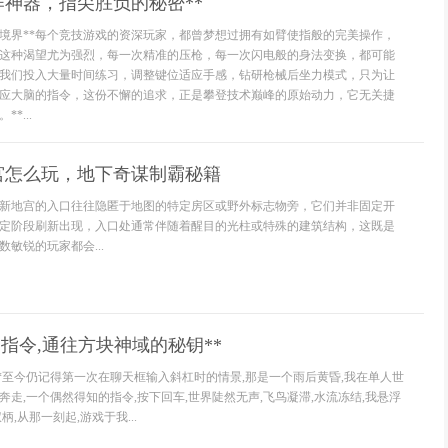
作神器，指尖胜负的秘密**
戏境界**每个竞技游戏的资深玩家，都曾梦想过拥有如臂使指般的完美操作，
这种渴望尤为强烈，每一次精准的压枪，每一次闪电般的身法变换，都可能
我们投入大量时间练习，调整键位适应手感，钻研枪械后坐力模式，只为让
应大脑的指令，这份不懈的追求，正是攀登技术巅峰的原始动力，它无关捷
*...
宫怎么玩，地下奇谋制霸秘籍
新地宫的入口往往隐匿于地图的特定房区或野外标志物旁，它们并非固定开
定阶段刷新出现，入口处通常伴随着醒目的光柱或特殊的建筑结构，这既是
敏锐的玩家都会...
12指令,通往方块神域的秘钥**
**至今仍记得第一次在聊天框输入斜杠时的情景,那是一个雨后黄昏,我在单人世
走,一个偶然得知的指令,按下回车,世界陡然无声,飞鸟凝滞,水流冻结,我悬浮
,从那一刻起,游戏于我...