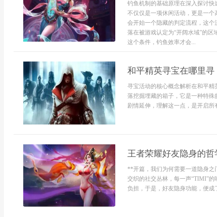
钓鱼机制的基础原理在深入探讨快
不仅仅是一项休闲活动，更是一个
会开始一个隐藏的判定流程，这个
落在被游戏认定为“开阔水域”的
这个条件，钓鱼效率才会...
和平精英寻宝在哪里寻
寻宝活动的核心概念解析在和平精
落挖掘埋藏的箱子，它是一种特殊
剧情延伸，理解这一点，是开启所有
王者荣耀好友隐身的哲
**开篇，我们为何需要一道隐身之
交织的社交丛林，每一声“TIMI
负担，于是，好友隐身功能，便成了无