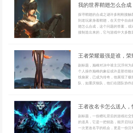
我的世界鞘翅怎么合成
探寻鞘翅的合成之谜许多刚刚接触
到老玩家身着鞘翅，在天空中自由
翅怎么合成，这个问题的答案，或
接制造出来的，它与游戏中大多数装
王者荣耀最强是谁，荣
副标题，巅峰对决中谁主沉浮何为
个人操作巅峰的象征或许是那些能
线偷家，已成为传奇，他展现了极
队，如重庆狼队，他们在团队协作战
王者改名卡怎么送人，
副标题，一份赠礼背后的游戏社交
的道具，它是一把钥匙，能开启玩
一次更改名字的机会，更是一份沉甸