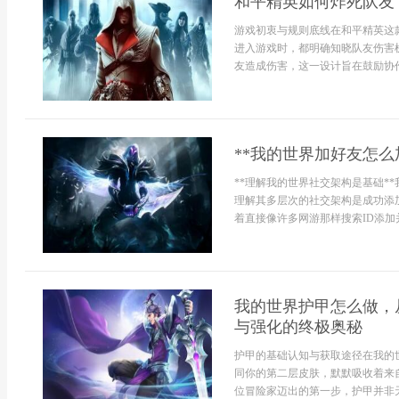
和平精英如何炸死队友
游戏初衷与规则底线在和平精英这
进入游戏时，都明确知晓队友伤害
友造成伤害，这一设计旨在鼓励协作而
**我的世界加好友怎么
**理解我的世界社交架构是基础*
理解其多层次的社交架构是成功添
着直接像许多网游那样搜索ID添加
我的世界护甲怎么做，
与强化的终极奥秘
护甲的基础认知与获取途径在我的
同你的第二层皮肤，默默吸收着来
位冒险家迈出的第一步，护甲并非天