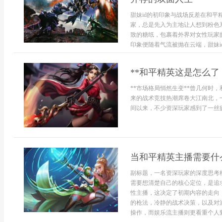
甜妹id的初印象与战场反差在和平精
家，总是先入为主地让人想到粉色
致的糖纸，包裹着外界对女性玩家
印象便随着气流被抛在云端，甜妹id的
**和平精英这是怎么了
**市场格局悄然生变**曾几何时
来的战术竞技热潮席卷大江南北，
间以来，不少资深玩家感到了一丝疲
当和平精英主播需要什
副标题，一名资深玩家的深度思考
需要想清楚自己的核心定位，是追
性主播，这决定了初期内容的走向
的枪法，冷静的战术决策，以及对
操作，而娱乐流主播则更看重个人魅