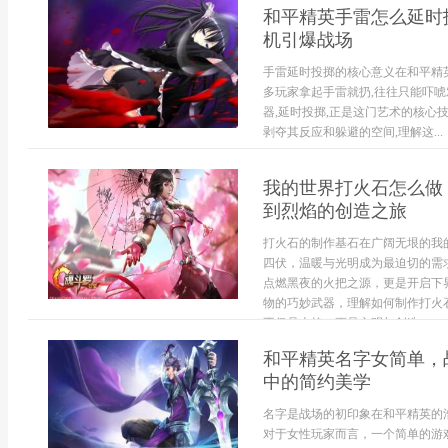
和平精英手雷怎么延时扔
机引爆战场
手雷延时投掷的核心意义在和平精英
多玩家拿起手雷就扔,往往只能吓唬
器,延时投掷,正是这门艺术的核心
剥夺其反应和躲避的空间,理解这...
我的世界打火石怎么做
到烈焰的创造之旅
打火石的制作基石在广阔无垠的我
四伏，温暖与光明成为最迫切的需
点燃黑夜的火把之源，更是开启下
物的巧妙武器，理解如何制作打火
不仅是火焰，更是文明与创造...
和平精英名字女简单，
中的简约美学
名字是战场的初印象在和平精英的
对于女性玩家而言，一个简单的游