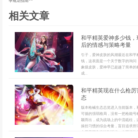
季规划指南**
相关文章
和平精英爱神多少钱，
后的情感与策略考量
引子，爱神皮肤的风潮最近在和平
钱，这表面是一个关于数字的询问
象级皮肤，爱神早已超越了简单的
成...
和平精英现在什么枪厉
态
版本枪械生态总览进入当前版本，
可循的强弱格局，没有一把枪能号
颖而出，成为战场上的中流砥柱，
操控习惯的综合考量，盲目追求所
之王无可争议说到近战，有两把枪的地