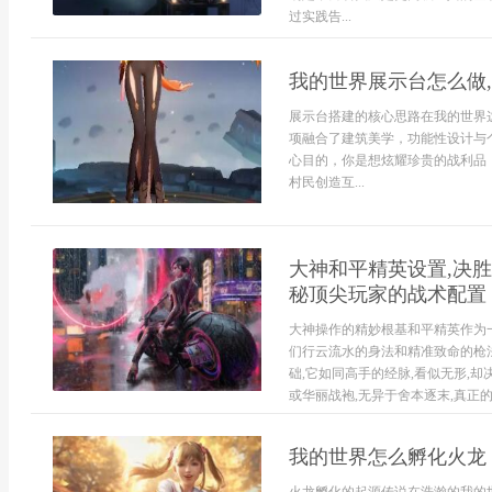
过实践告...
我的世界展示台怎么做
展示台搭建的核心思路在我的世界
项融合了建筑美学，功能性设计与
心目的，你是想炫耀珍贵的战利品
村民创造互...
大神和平精英设置,决胜
秘顶尖玩家的战术配置
大神操作的精妙根基和平精英作为
们行云流水的身法和精准致命的枪法
础,它如同高手的经脉,看似无形,
或华丽战袍,无异于舍本逐末,真正的竞
我的世界怎么孵化火龙