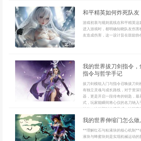
和平精英如何炸死队友
游戏初衷与规则底线在和平精英这
进入游戏时，都明确知晓队友伤害
友造成伤害，这一设计旨在鼓励协作而
我的世界拔刀剑指令，
指令与哲学手记
拔刀剑模组入门与指令召唤拔刀剑
有独立灵魂与成长路线，对于资深
器，更是开启一段传奇的钥匙，最
式，玩家能瞬间将心仪的名刀纳入
特效，这种即时的满足感，让玩家能更
我的世界伸缩门怎么做
**理解红石与粘液块的核心机制*
液块与蜂蜜块则是实现机械运动的