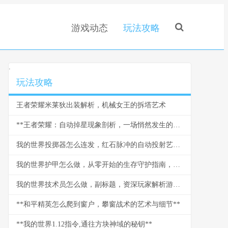
游戏动态
玩法攻略
.
玩法攻略
王者荣耀米莱狄出装解析，机械女王的拆塔艺术
**王者荣耀：自动掉星现象剖析，一场悄然发生的信任危机**
我的世界投掷器怎么连发，红石脉冲的自动投射艺术，红石玩家的进阶乐章
我的世界护甲怎么做，从零开始的生存守护指南，副标题探索打造与强化的终极奥秘
我的世界技术员怎么做，副标题，资深玩家解析游戏科技进阶之路
**和平精英怎么爬到窗户，攀窗战术的艺术与细节**
**我的世界1.12指令,通往方块神域的秘钥**