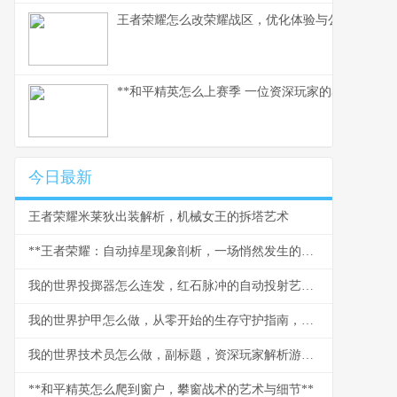
王者荣耀怎么改荣耀战区，优化体验与公平之路
**和平精英怎么上赛季 一位资深玩家的赛季实战心得
今日最新
王者荣耀米莱狄出装解析，机械女王的拆塔艺术
**王者荣耀：自动掉星现象剖析，一场悄然发生的信任危机**
我的世界投掷器怎么连发，红石脉冲的自动投射艺术，红石玩家的进阶乐章
我的世界护甲怎么做，从零开始的生存守护指南，副标题探索打造与强化的终极奥秘
我的世界技术员怎么做，副标题，资深玩家解析游戏科技进阶之路
**和平精英怎么爬到窗户，攀窗战术的艺术与细节**