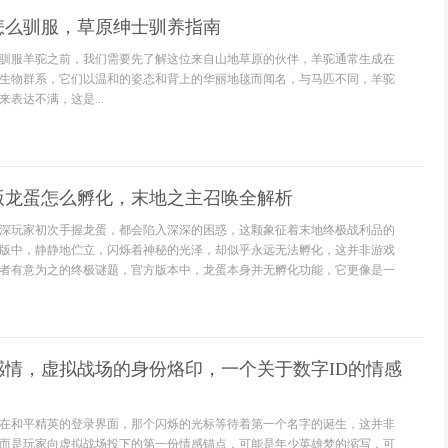
怎么驯服，草原绅士驯养指南
驯服羊驼之前，我们需要先了解这位来自山地草原的伙伴，羊驼通常生成在
生物群系，它们以温和的姿态和背上的华丽地毯而闻名，与马匹不同，羊驼
表达不满，这是...
版龙蛋怎么孵化，末地之主召唤全解析
深玩家初次手握龙蛋，都会陷入深深的困惑，这颗象征着末地终极战利品的
版中，静静地伫立，闪烁着神秘的光泽，却似乎永远无法孵化，这并非游戏
者有意为之的终极谜题，官方版本中，龙蛋本身并无孵化功能，它更像是一
感情，虚拟战场的身份烙印，一个关于数字ID的情感
在和平精英的登录界面，那个闪烁的光标等待着第一个名字的诞生，这并非
而是玩家向虚拟战场投下的第一份情感锚点，可能是年少英雄梦的缩写，可