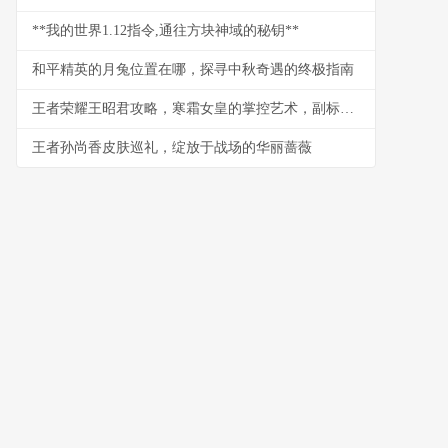
**我的世界1.12指令,通往方块神域的秘钥**
和平精英的月兔位置在哪，探寻中秋奇遇的终极指南
王者荣耀王昭君攻略，寒霜女皇的掌控艺术，副标题，极致控制与爆发连招心得
王者孙尚香皮肤巡礼，绽放于战场的华丽蔷薇