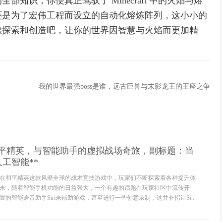
知识，你便真正驾驭了 Minecraft 中的火焰与熔
还是为了宏伟工程而设立的自动化熔炼阵列，这小小的
续探索和创造吧，让你的世界因智慧与火焰而更加精
我的世界最强boss是谁，远古巨兽与末影龙王的王座之争
么拍和平精英，与智能助手的虚拟战场奇旅，副标题：当
工智能**
在和平精英这款风靡全球的战术竞技游戏中，玩家们不断探索着各种提升体
来，随着智能手机功能的日益强大，一个有趣的话题在玩家社区中流传开
的智能语音助手Siri来辅助游戏，甚至进行一些创意录制，这并非指让Si...