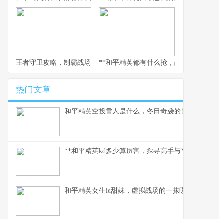
王者守卫攻略，制霸战场的不败法则，副标题，资深玩家的战术精
**和平精英都有什么抢，战术对决的核心
热门文章
和平精英空投雪人是什么，冬日奇袭的惊喜彩蛋
**和平精英kd多少算厉害，探寻高手与平民的真实分
和平精英女生id甜妹，虚拟战场的一抹暖色，副标