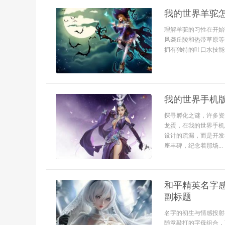
我的世界羊驼
理解羊驼的习性在开始
风袭丘陵和热带草原等
拥有独特的吐口水技能来
我的世界手机
探寻孵化之谜，许多资
龙蛋，在我的世界手机
设计的疏漏，而是开发
座丰碑，纪念着那场...
和平精英名字
副标题
名字的初生与情感投射
随意敲打的字母组合，