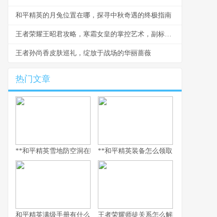
和平精英的月兔位置在哪，探寻中秋奇遇的终极指南
王者荣耀王昭君攻略，寒霜女皇的掌控艺术，副标题，极致控制与爆发连招心得
王者孙尚香皮肤巡礼，绽放于战场的华丽蔷薇
热门文章
**和平精英雪地防空洞在哪里，副标题，冰封秘境与战术宝库探寻指
**和平精英装备怎么领取，资深玩家的
和平精英满级手册有什么用，解锁巅峰体验的多维钥匙
王者荣耀师徒关系怎么解除，游戏情谊