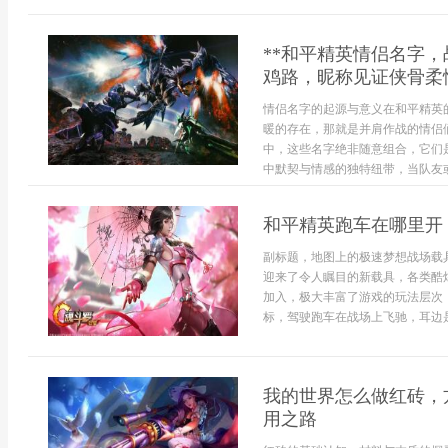
**和平精英情侣名字
鸡路，昵称见证侠骨柔情
情侣名字的起源与意义在和平精英
暖的存在，那就是并肩作战的情侣
中，这些名字绝非随意组合，它们
中默契与情感的独特纽带，当队友或
和平精英跑车在哪里开
副标题，地图上的极速梦想战场载
迎来了令人瞩目的新载具，各类酷
加入，极大丰富了游戏的玩法层次
标，驾驶跑车在战场上飞驰，耳边是.
我的世界怎么做红砖，
用之路