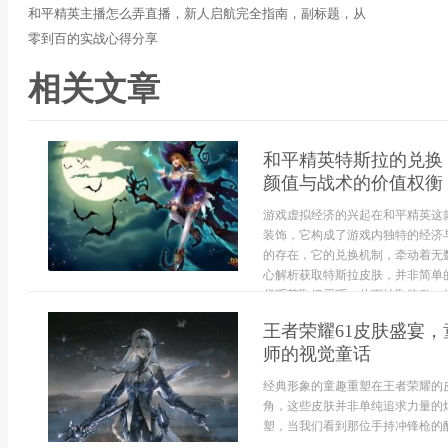
和平精英主播怎么弄直播，新人启航完全指南，副标题，从
零到百的实战心得分享
相关文章
和平精英特斯拉的兑换
颜值与战术的价值权衡
游戏虚拟经济的兴起在和平精英这
装饰，它构成了游戏内独特的经济
的存在，它的兑换机制，牵动着无
心解析获取特斯拉皮肤，并非简单
货币获取扭蛋币，从而抽取奖励，核心
王者荣耀61皮肤盛宴
师的视觉童话
经典形象的童趣重塑在王者荣耀的
角，这些皮肤并非单纯追求力量的
塑，当我们看到那位手持冲锋枪的酷