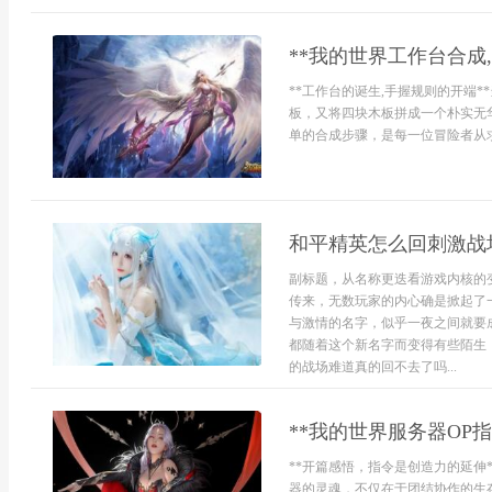
**我的世界工作台合成
**工作台的诞生,手握规则的开端
板，又将四块木板拼成一个朴实无
单的合成步骤，是每一位冒险者从求
和平精英怎么回刺激战
副标题，从名称更迭看游戏内核的
传来，无数玩家的内心确是掀起了
与激情的名字，似乎一夜之间就要
都随着这个新名字而变得有些陌生
的战场难道真的回不去了吗...
**我的世界服务器OP指
**开篇感悟，指令是创造力的延伸
器的灵魂，不仅在于团结协作的生